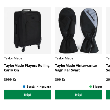
Taylor Made
Taylor Made
Ta
TaylorMade Players Rolling
TaylorMade Vintervantar
Ta
Carry On
Vagn Par Svart
So
3999 Kr
399 Kr
29
Köp!
Köp!