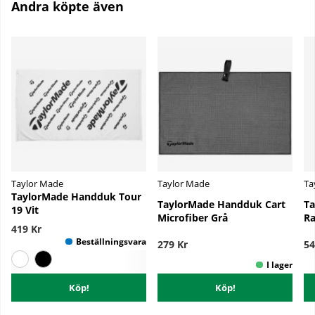
Andra köpte även
Taylor Made
Taylor Made
Ta
TaylorMade Handduk Tour
TaylorMade Handduk Cart
Ta
19 Vit
Microfiber Grå
Ra
419 Kr
279 Kr
54
Köp!
Köp!