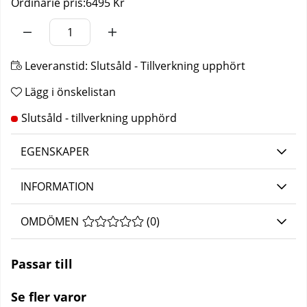
Ordinarie pris:
6495 Kr
Leveranstid:
Slutsåld - Tillverkning upphört
Lägg i önskelistan
EGENSKAPER
INFORMATION
OMDÖMEN
MEDELBETYG 0 AV 5 ANTAL BETYG 0
(
0
)
Passar till
Se fler varor