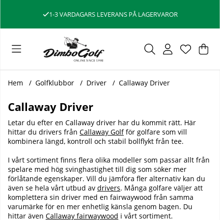
1-3 VARDAGARS LEVERANS PÅ LAGERVAROR
Var
Ant
.
Hem
Golfklubbor
Driver
Callaway Driver
Callaway Driver
Letar du efter en Callaway driver har du kommit rätt. Här
hittar du drivers från
Callaway Golf
för golfare som vill
kombinera längd, kontroll och stabil bollflykt från tee.
I vårt sortiment finns flera olika modeller som passar allt från
spelare med hög svinghastighet till dig som söker mer
förlåtande egenskaper. Vill du jämföra fler alternativ kan du
även se hela vårt utbud av
drivers
. Många golfare väljer att
komplettera sin driver med en fairwaywood från samma
varumärke för en mer enhetlig känsla genom bagen. Du
hittar även
Callaway fairwaywood
i vårt sortiment.