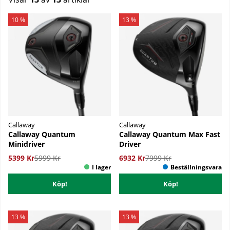
Produkter
10 %
13 %
Callaway
Callaway
Callaway Quantum
Callaway Quantum Max Fast
Minidriver
Driver
5399 Kr
5999 Kr
6932 Kr
7999 Kr
Köp!
Köp!
13 %
13 %