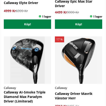
Callaway Epic Max Star
Callaway Elyte Driver
Driver
4999 Kr
6999 Kr
4499 Kr
9999 Kr
Köp!
Köp!
17 %
Callaway
Callaway
Callaway AI-Smoke Triple
Callaway Driver Mavrik
Diamond Max Paradym
Vänster Herr
Driver (Limiterad)