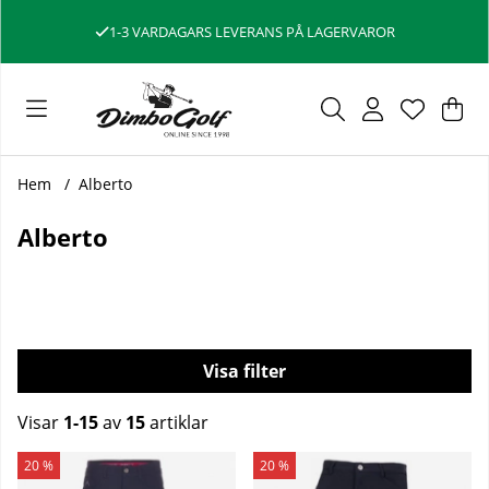
1-3 VARDAGARS LEVERANS PÅ LAGERVAROR
Var
Ant
.
Hem
Alberto
Alberto
Filtrera
Visar
1-15
av
15
artiklar
Produkter
20 %
20 %