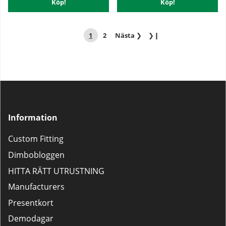
Köp!
Köp!
1
2
Nästa
❯
❯❙
Information
Custom Fitting
Dimbobloggen
HITTA RÄTT UTRUSTNING
Manufacturers
Presentkort
Demodagar