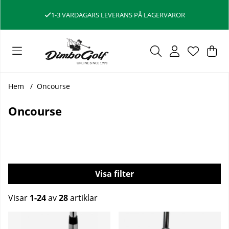
1-3 VARDAGARS LEVERANS PÅ LAGERVAROR
Var
Ant
.
Hem
Oncourse
Oncourse
Filtrera
Visar
1-24
av
28
artiklar
Produkter