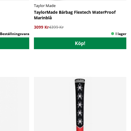
Taylor Made
TaylorMade Bärbag Flextech WaterProof
Marinblå
3099 Kr
4399 Kr
Köp!