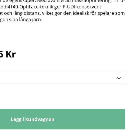
åtande egenskaper. Med avancerad massaoptimering, Thru-
dd 4140-OptiFace-teknik ger P-UDI konsekvent
 och lång distans, vilket gör den idealisk för spelare som
d i sina långa järn.
6 Kr
Lägg i kundvagnen