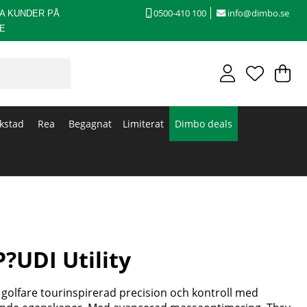
0500-410 100
info@dimbo.se
A KUNDER PÅ
E
V
An
.
kstad
Rea
Begagnat
Limiterat
Dimbo deals
?UDI Utility
golfare tourinspirerad precision och kontroll med