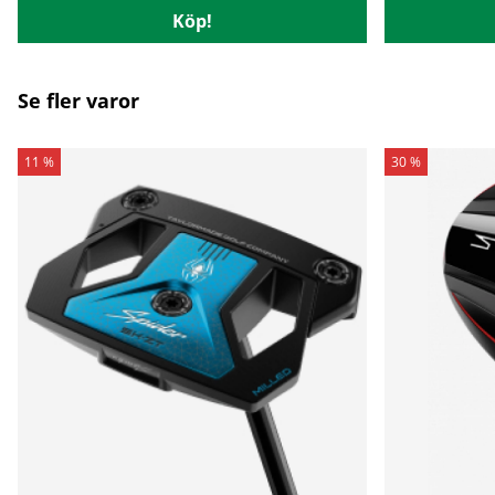
Köp!
Se fler varor
11 %
30 %