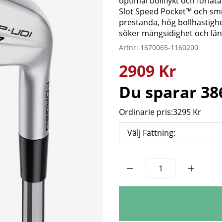
optimal bollflykt och förl
Slot Speed Pocket™ och smi
prestanda, hög bollhastighet
söker mångsidighet och läng
Artnr:
1670065-1160200
2909
Kr
Du sparar
38
Ordinarie pris:
3295 Kr
Välj Fattning:
Antal