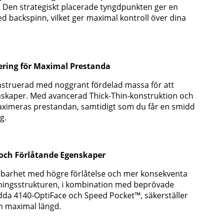
 Den strategiskt placerade tyngdpunkten ger en
d backspinn, vilket ger maximal kontroll över dina
ering för Maximal Prestanda
nstruerad med noggrant fördelad massa för att
skaper. Med avancerad Thick-Thin-konstruktion och
maximeras prestandan, samtidigt som du får en smidd
g.
och Förlåtande Egenskaper
lbarhet med högre förlåtelse och mer konsekventa
ktningsstrukturen, i kombination med beprövade
da 4140-OptiFace och Speed Pocket™, säkerställer
h maximal längd.