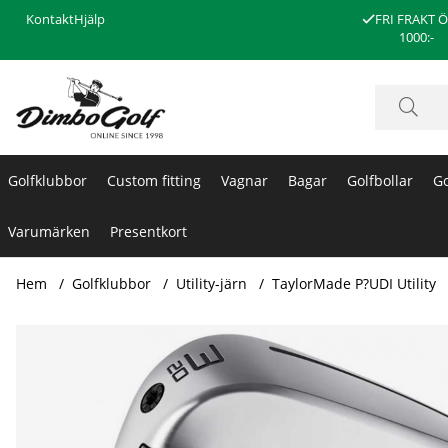
Kontakt
Hjälp
FRI FRAKT 
1000:-
Golfklubbor
Custom fitting
Vagnar
Bagar
Golfbollar
Go
Varumärken
Presentkort
Hem
Golfklubbor
Utility-järn
TaylorMade P?UDI Utility
Produktbilder TaylorMade P?UDI Utility