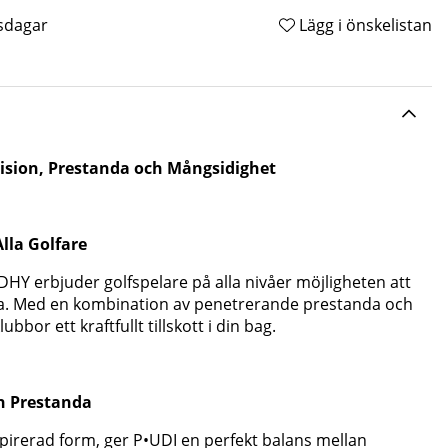
tsdagar
Lägg i önskelistan
cision, Prestanda och Mångsidighet
lla Golfare
HY erbjuder golfspelare på alla nivåer möjligheten att
ana. Med en kombination av penetrerande prestanda och
bbor ett kraftfullt tillskott i din bag.
h Prestanda
irerad form, ger P•UDI en perfekt balans mellan