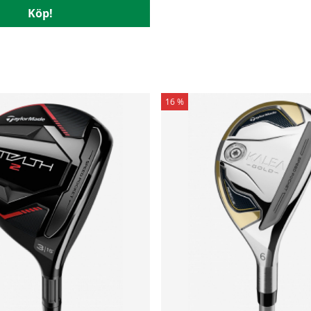
Köp!
16 %