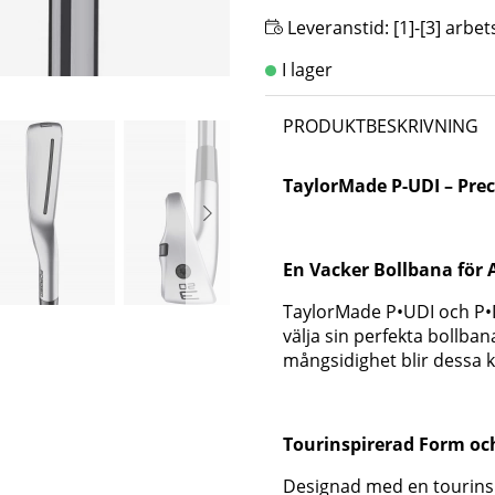
Leveranstid:
[1]-[3] arbe
PRODUKTBESKRIVNING
TaylorMade P-UDI – Pre
En Vacker Bollbana för A
TaylorMade P•UDI och P•D
välja sin perfekta bollb
mångsidighet blir dessa klu
Tourinspirerad Form oc
Designad med en tourinsp