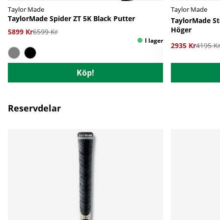
Taylor Made
Taylor Made
TaylorMade Spider ZT 5K Black Putter
TaylorMade St
Höger
5899 Kr
6599 Kr
2935 Kr
4195 K
Köp!
Reservdelar