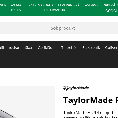
ÖVER
FRIA
1-3 VARDAGARS LEVERANS PÅ
4.4/5
⭐
FRÅN VÅR
BYTEN
LAGERVAROR
GOOGL
lfhandskar
Skor
Golfkläder
Tillbehör
Elektronik
Golfver
TaylorMade P
TaylorMade P-UDI erbjuder 