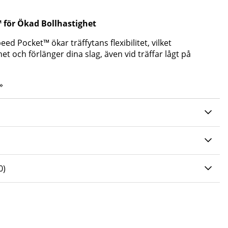
 för Ökad Bollhastighet
d Pocket™ ökar träffytans flexibilitet, vilket
et och förlänger dina slag, även vid träffar lågt på
»
0 AV 5 ANTAL BETYG 0
0
)