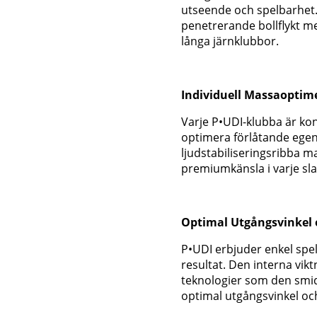
utseende och spelbarhet.
penetrerande bollflykt me
långa järnklubbor.
Individuell Massaoptim
Varje P•UDI-klubba är ko
optimera förlåtande egen
ljudstabiliseringsribba 
premiumkänsla i varje sla
Optimal Utgångsvinkel 
P•UDI erbjuder enkel spe
resultat. Den interna vi
teknologier som den smid
optimal utgångsvinkel oc