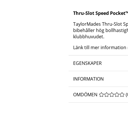
Thru-Slot Speed Pocket™
TaylorMades Thru-Slot Spee
bibehåller hög bollhastigh
klubbhuvudet.
Länk till mer information 
EGENSKAPER
INFORMATION
OMDÖMEN
MEDELBETYG 
(