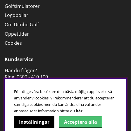
Golfsimulatorer
Logobollar
Om Dimbo Golf
Öppettider
Cookies
Kundservice
Har du frågor?
Ring:
0500 - 410 100
Maila till oss
För att ge våra besökare den bästa möjliga upplevelse så
Öppettider, butik
använder vi cookies. Vi rekommenderar att du accepterar
Mån-Fre; 10:00-18:00
samtliga cookies men du kan ändra dina val under
Lör; 09:00-15:00
anpassa.
Mer information hittar du
här.
Sön;
Stängt
Inställningar
Acceptera alla