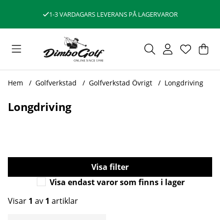
1-3 VARDAGARS LEVERANS PÅ LAGERVAROR
Var
Ant
.
Hem
Golfverkstad
Golfverkstad Övrigt
Longdriving
Longdriving
Filtrera
Visa endast varor som finns i lager
Visar
1
av
1
artiklar
Produkter