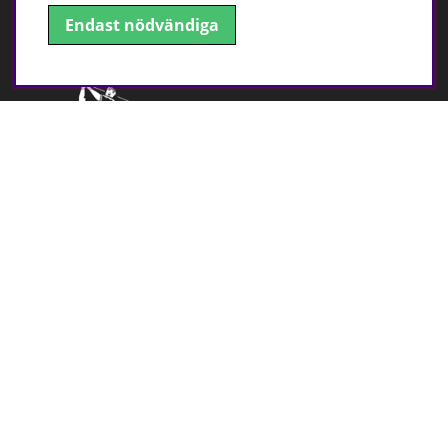
Hitta till oss!
Endast nödvändiga
Adress: Gesällgatan 1, 541 50 Skövde
Få erbjudanden och nyheter
SKICKA
Trygg betalning
Följ oss