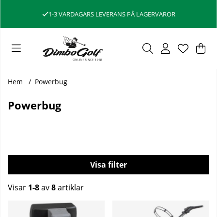
1-3 VARDAGARS LEVERANS PÅ LAGERVAROR
Var
Ant
.
Hem
Powerbug
Powerbug
Filtrera
Visar
1-8
av
8
artiklar
Produkter