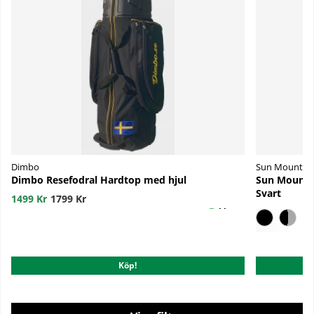
Dimbo
Sun Mountai
Dimbo Resefodral Hardtop med hjul
Sun Mountai
Svart
1499 Kr
1799 Kr
2972 Kr
349
Köp!