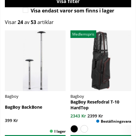
Filtrera
Visa endast varor som finns i lager
Visar
24
av
53
artiklar
Produkter
Medlemspris
Bagboy
Bagboy
BagBoy Resefodral T-10
BagBoy BackBone
HardTop
2343 Kr
2399 Kr
399 Kr