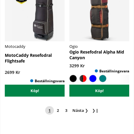
Motocaddy
Ogio
Ogio Resefodral Alpha Mid
MotoCaddy Resefodral
Canyon
Flightsafe
3299 Kr
2699 Kr
Köp!
Köp!
1
2
3
Nästa
❯
❯❙