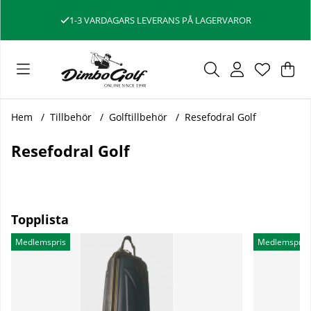
1-3 VARDAGARS LEVERANS PÅ LAGERVAROR
4
Var
Ant
.
Hem
Tillbehör
Golftillbehör
Resefodral Golf
Resefodral Golf
Topplista
Medlemspris
Medlemspris