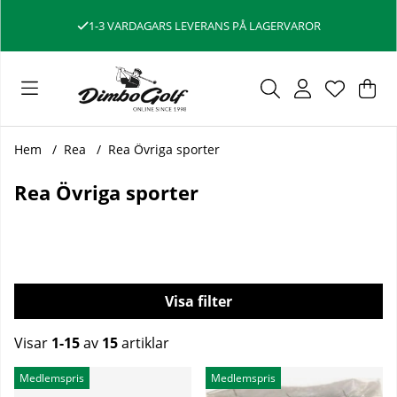
1-3 VARDAGARS LEVERANS PÅ LAGERVAROR
Var
Ant
.
Hem
Rea
Rea Övriga sporter
Rea Övriga sporter
Filtrera
Visar
1-15
av
15
artiklar
Produkter
Medlemspris
Medlemspris