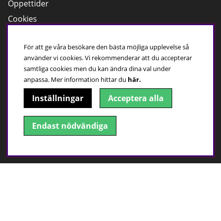
Öppettider
Cookies
Kundservice
För att ge våra besökare den bästa möjliga upplevelse så
använder vi cookies. Vi rekommenderar att du accepterar
Har du frågor?
samtliga cookies men du kan ändra dina val under
Ring:
0500 - 410 100
anpassa.
Mer information hittar du
här.
Maila till oss
Inställningar
Acceptera alla
Öppettider, butik
Mån-Fre; 10:00-18:00
Endast nödvändiga
Lör; 09:00-15:00
Sön;
Stängt
Hitta till oss!
Adress: Gesällgatan 1, 541 50 Skövde