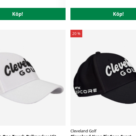
Köp!
Köp!
20 %
Cleveland Golf