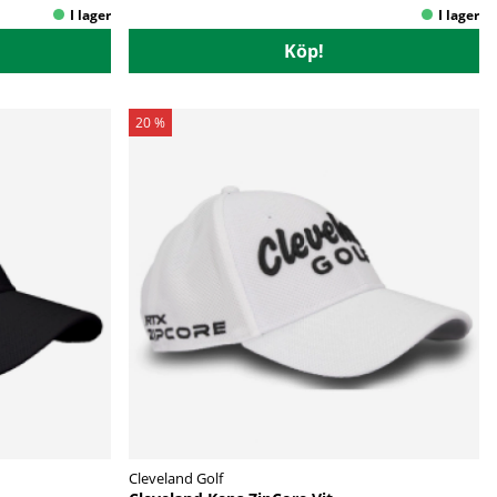
Köp!
20 %
Cleveland Golf