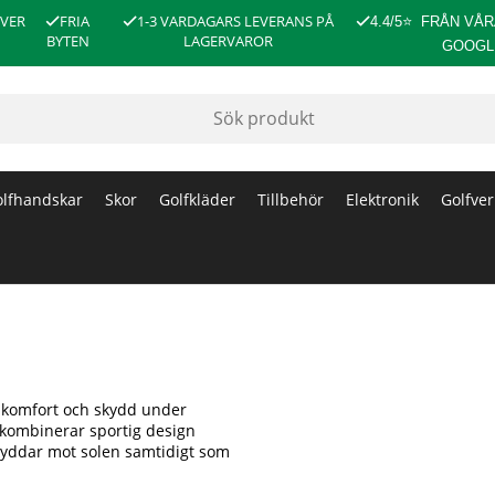
ÖVER
FRIA
1-3 VARDAGARS LEVERANS PÅ
4.4/5
⭐
FRÅN VÅR
BYTEN
LAGERVAROR
GOOGL
lfhandskar
Skor
Golfkläder
Tillbehör
Elektronik
Golfver
e komfort och skydd under
 kombinerar sportig design
skyddar mot solen samtidigt som