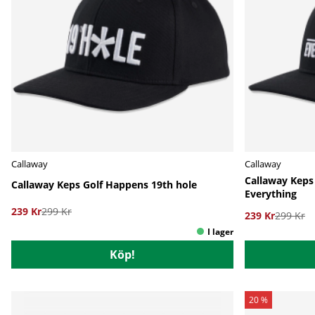
Callaway
Callaway
Callaway Keps
Callaway Keps Golf Happens 19th hole
Everything
239 Kr
299 Kr
239 Kr
299 Kr
Köp!
20 %