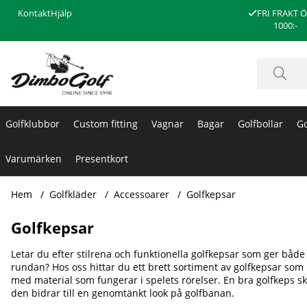
Kontakt
Hjälp
FRI FRAKT 
1000:-
Golfklubbor
Custom fitting
Vagnar
Bagar
Golfbollar
Go
Varumärken
Presentkort
Hem
Golfkläder
Accessoarer
Golfkepsar
Golfkepsar
Letar du efter stilrena och funktionella golfkepsar som ger båd
rundan? Hos oss hittar du ett brett sortiment av golfkepsar som
med material som fungerar i spelets rörelser. En bra golfkeps 
den bidrar till en genomtänkt look på golfbanan.