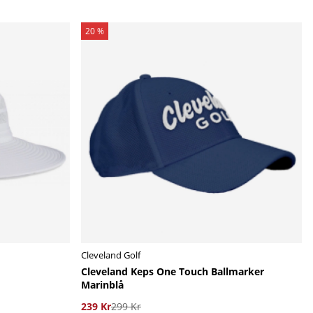
20 %
Cleveland Golf
Cleveland Keps One Touch Ballmarker
Marinblå
239 Kr
299 Kr