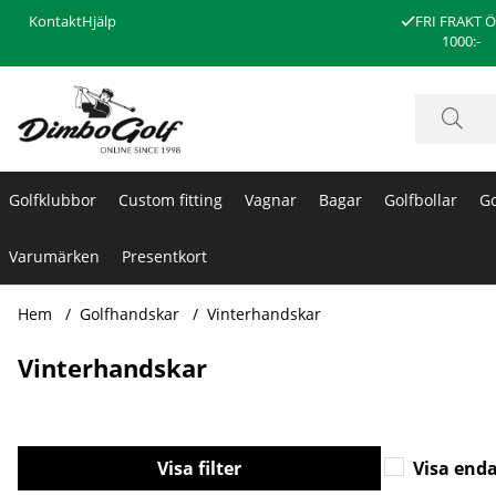
Kontakt
Hjälp
FRI FRAKT 
1000:-
Golfklubbor
Custom fitting
Vagnar
Bagar
Golfbollar
Go
Varumärken
Presentkort
Hem
Golfhandskar
Vinterhandskar
Vinterhandskar
Filtrera
Visa enda