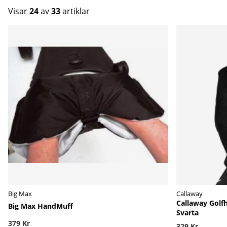
Visar
24
av
33
artiklar
Produkter
Big Max
Callaway
Callaway Golf
Big Max HandMuff
Svarta
379 Kr
329 Kr