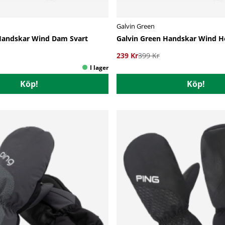
Galvin Green
Handskar Wind Dam Svart
Galvin Green Handskar Wind He
239 Kr
399 Kr
Köp!
Köp!