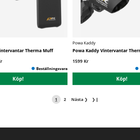
Powa Kaddy
intervantar Therma Muff
Powa Kaddy Vintervantar Ther
r
1599 Kr
Köp!
Köp!
1
2
Nästa
❯
❯❙