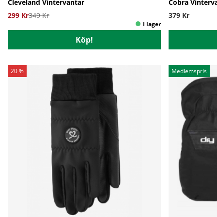
Cleveland Vintervantar
Cobra Vinterv
299 Kr
349 Kr
379 Kr
Köp!
20 %
Medlemspris