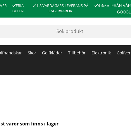
ÖVER
FRIA
1-3 VARDAGARS LEVERANS PÅ
4.4/5
⭐
FRÅN VÅR
BYTEN
LAGERVAROR
GOOGL
lfhandskar
Skor
Golfkläder
Tillbehör
Elektronik
Golfver
st varor som finns i lager