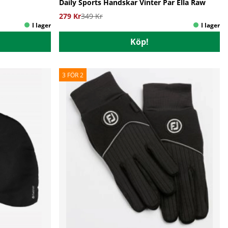
Daily Sports Handskar Vinter Par Ella Raw
279 Kr
349 Kr
Köp!
3 FÖR 2