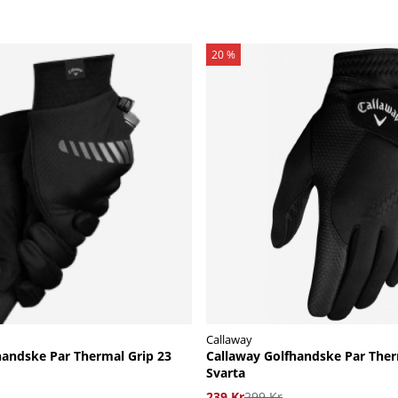
20 %
Callaway
handske Par Thermal Grip 23
Callaway Golfhandske Par Ther
Svarta
239 Kr
299 Kr