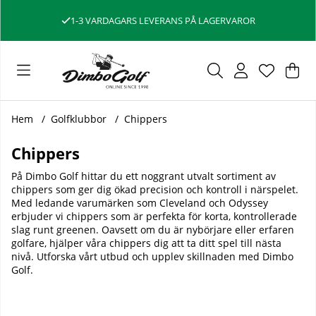
1-3 VARDAGARS LEVERANS PÅ LAGERVAROR
Var
Ant
.
Hem
Golfklubbor
Chippers
Chippers
På Dimbo Golf hittar du ett noggrant utvalt sortiment av
chippers som ger dig ökad precision och kontroll i närspelet.
Med ledande varumärken som
Cleveland
och
Odyssey
erbjuder vi chippers som är perfekta för korta, kontrollerade
slag runt greenen. Oavsett om du är nybörjare eller erfaren
golfare, hjälper våra chippers dig att ta ditt spel till nästa
nivå. Utforska vårt utbud och upplev skillnaden med Dimbo
Golf.