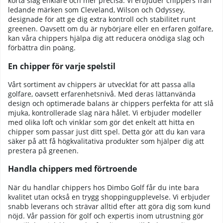
korta slag enklare och mer precisa. Vi erbjuder chippers från
ledande märken som Cleveland, Wilson och Odyssey,
designade för att ge dig extra kontroll och stabilitet runt
greenen. Oavsett om du är nybörjare eller en erfaren golfare,
kan våra chippers hjälpa dig att reducera onödiga slag och
förbättra din poäng.
En chipper för varje spelstil
Vårt sortiment av chippers är utvecklat för att passa alla
golfare, oavsett erfarenhetsnivå. Med deras lättanvända
design och optimerade balans är chippers perfekta för att slå
mjuka, kontrollerade slag nära hålet. Vi erbjuder modeller
med olika loft och vinklar som gör det enkelt att hitta en
chipper som passar just ditt spel. Detta gör att du kan vara
säker på att få högkvalitativa produkter som hjälper dig att
prestera på greenen.
Handla chippers med förtroende
När du handlar chippers hos Dimbo Golf får du inte bara
kvalitet utan också en trygg shoppingupplevelse. Vi erbjuder
snabb leverans och strävar alltid efter att göra dig som kund
nöjd. Vår passion för golf och expertis inom utrustning gör