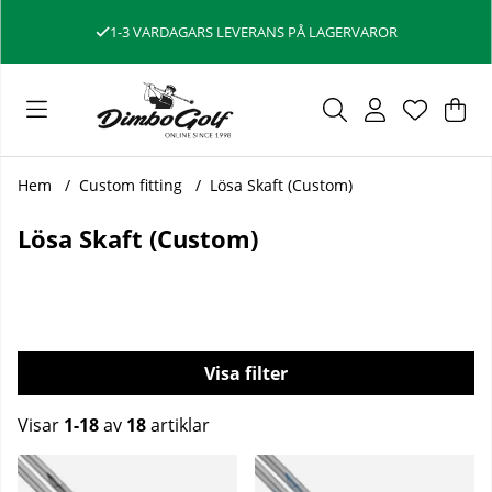
1-3 VARDAGARS LEVERANS PÅ LAGERVAROR
Var
Ant
.
Hem
Custom fitting
Lösa Skaft (Custom)
Lösa Skaft (Custom)
Filtrera
Visar
1-18
av
18
artiklar
Produkter