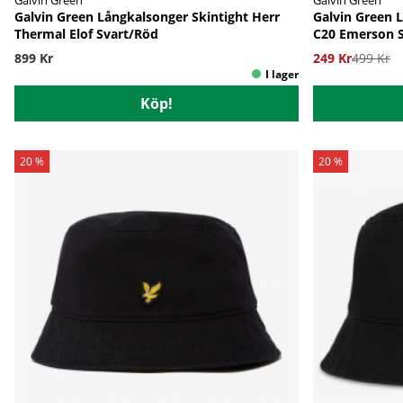
Galvin Green Långkalsonger Skintight Herr
Galvin Green 
Thermal Elof Svart/Röd
C20 Emerson 
899 Kr
249 Kr
499 Kr
Köp!
20 %
20 %