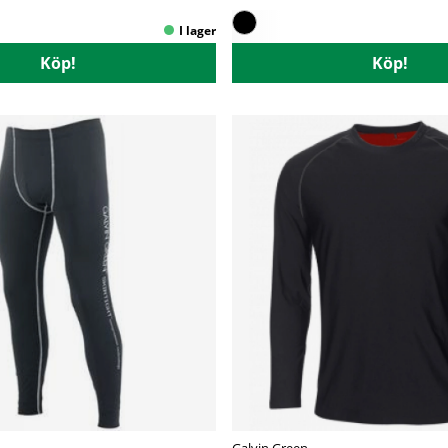
Köp!
Köp!
Galvin Green