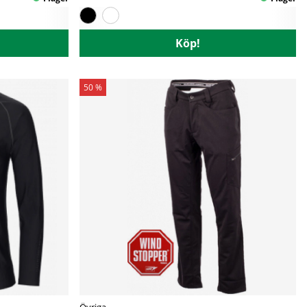
Köp!
50 %
Övriga