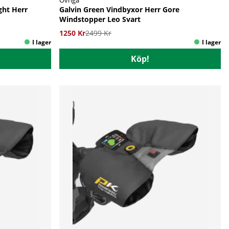
ght Herr
Galvin Green Vindbyxor Herr Gore
Windstopper Leo Svart
1250 Kr
2499 Kr
Köp!