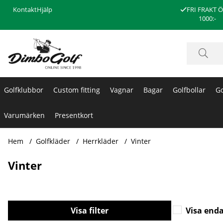
Kontakt
Hjälp
FRI FRAKT 
1000:-
Golfklubbor
Custom fitting
Vagnar
Bagar
Golfbollar
Go
Varumärken
Presentkort
Hem
Golfkläder
Herrkläder
Vinter
Vinter
Filtrera
Visa enda