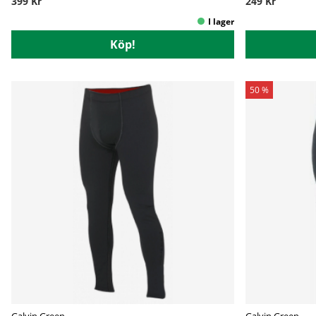
399 Kr
249 Kr
Köp!
50 %
Galvin Green
Galvin Green