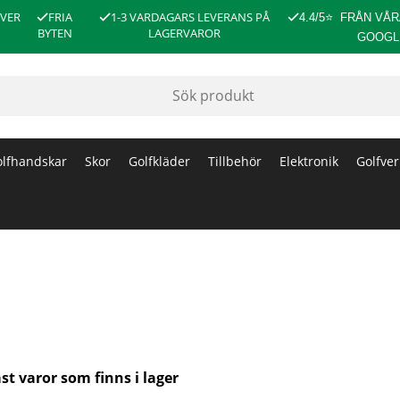
ÖVER
FRIA
1-3 VARDAGARS LEVERANS PÅ
4.4/5
⭐
FRÅN VÅR
BYTEN
LAGERVAROR
GOOGL
lfhandskar
Skor
Golfkläder
Tillbehör
Elektronik
Golfver
st varor som finns i lager