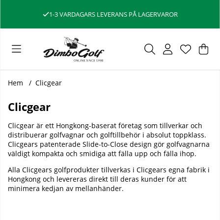
1-3 VARDAGARS LEVERANS PÅ LAGERVAROR
Var
Ant
.
Hem
Clicgear
Clicgear
Clicgear är ett Hongkong-baserat företag som tillverkar och
distribuerar
golfvagnar
och
golftillbehör
i absolut toppklass.
Clicgears patenterade Slide-to-Close design gör golfvagnarna
väldigt kompakta och smidiga att fälla upp och fälla ihop.
Alla Clicgears golfprodukter tillverkas i Clicgears egna fabrik i
Hongkong och levereras direkt till deras kunder för att
minimera kedjan av mellanhänder.