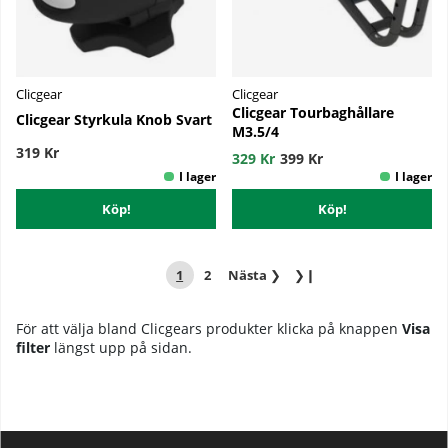
Clicgear
Clicgear
Clicgear Tourbaghållare
Clicgear Styrkula Knob Svart
M3.5/4
319 Kr
329 Kr
399 Kr
Köp!
Köp!
1
2
Nästa
❯
❯❙
För att välja bland Clicgears produkter klicka på knappen
Visa
filter
längst upp på sidan.