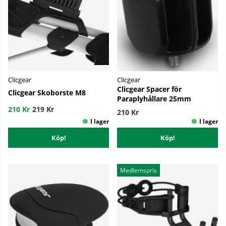
Clicgear
Clicgear
Clicgear Spacer för
Clicgear Skoborste M8
Paraplyhållare 25mm
210 Kr
219 Kr
210 Kr
Köp!
Köp!
Medlemspris