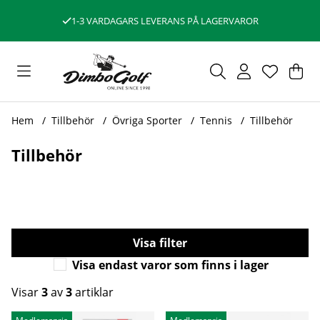
1-3 VARDAGARS LEVERANS PÅ LAGERVAROR
Var
Ant
.
Hem
Tillbehör
Övriga Sporter
Tennis
Tillbehör
Tillbehör
Filtrera
Visa endast varor som finns i lager
Visar
3
av
3
artiklar
Produkter