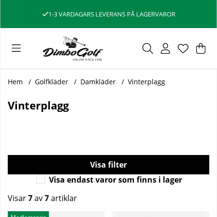
1-3 VARDAGARS LEVERANS PÅ LAGERVAROR
Var
Ant
.
Hem
Golfkläder
Damkläder
Vinterplagg
Vinterplagg
Filtrera
Visa endast varor som finns i lager
Visar
7
av
7
artiklar
Produkter