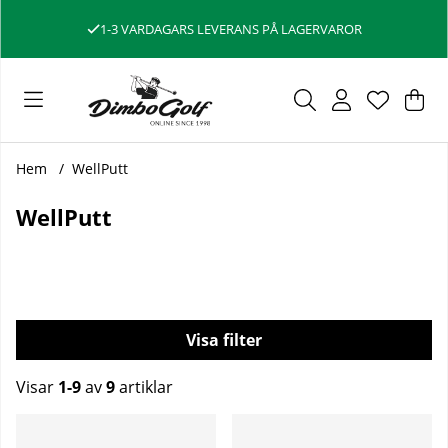
1-3 VARDAGARS LEVERANS PÅ LAGERVAROR
Var
Ant
.
Hem
WellPutt
WellPutt
Filtrera
Visar
1-9
av
9
artiklar
Produkter