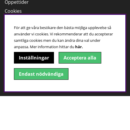
Öppettider
Cookies
Kundservice
För att ge våra besökare den bästa möjliga upplevelse så
använder vi cookies. Vi rekommenderar att du accepterar
Har du frågor?
samtliga cookies men du kan ändra dina val under
Ring:
0500 - 410 100
anpassa.
Mer information hittar du
här.
Maila till oss
Inställningar
Acceptera alla
Öppettider, butik
Mån-Fre; 10:00-18:00
Endast nödvändiga
Lör; 09:00-15:00
Sön;
Stängt
Hitta till oss!
Adress: Gesällgatan 1, 541 50 Skövde