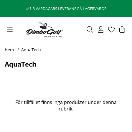
1-3 VARDAGARS LEVERANS PÅ LAGERVAROR
Var
Ant
.
Hem
AquaTech
AquaTech
Produkter
För tillfället finns inga produkter under denna
rubrik.