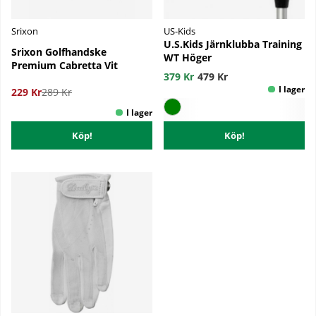
Srixon
US-Kids
U.S.Kids Järnklubba Training
Srixon Golfhandske
WT Höger
Premium Cabretta Vit
379 Kr
479 Kr
229 Kr
289 Kr
Köp!
Köp!