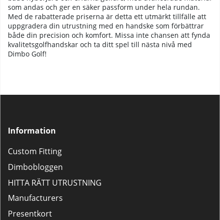
som andas och ger en säker passform under hela rundan.
Med de rabatterade priserna är detta ett utmärkt tillfälle att
uppgradera din utrustning med en handske som förbättrar
både din precision och komfort. Missa inte chansen att fynda
kvalitetsgolfhandskar och ta ditt spel till nästa nivå med
Dimbo Golf!
Information
Custom Fitting
Dimbobloggen
HITTA RÄTT UTRUSTNING
Manufacturers
Presentkort