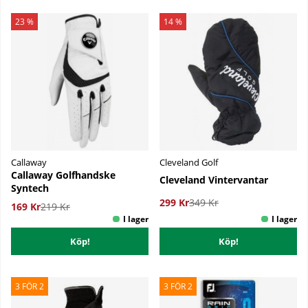
23 %
14 %
Callaway
Cleveland Golf
Callaway Golfhandske
Cleveland Vintervantar
Syntech
299 Kr
349 Kr
169 Kr
219 Kr
Köp!
Köp!
3 FÖR 2
3 FÖR 2