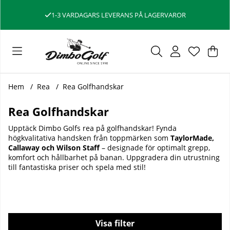
1-3 VARDAGARS LEVERANS PÅ LAGERVAROR
Var
Ant
.
Hem
Rea
Rea Golfhandskar
Rea Golfhandskar
Upptäck Dimbo Golfs rea på golfhandskar! Fynda
högkvalitativa handsken från toppmärken som
TaylorMade,
Callaway och Wilson Staff
– designade för optimalt grepp,
komfort och hållbarhet på banan. Uppgradera din utrustning
till fantastiska priser och spela med stil!
Filtrera