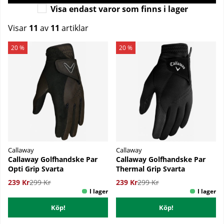
Visa endast varor som finns i lager
Visar
11
av
11
artiklar
Produkter
20 %
20 %
Callaway
Callaway
Callaway Golfhandske Par
Callaway Golfhandske Par
Opti Grip Svarta
Thermal Grip Svarta
239 Kr
299 Kr
239 Kr
299 Kr
Köp!
Köp!