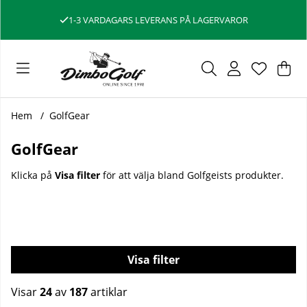
1-3 VARDAGARS LEVERANS PÅ LAGERVAROR
Var
Ant
.
Hem
GolfGear
GolfGear
Klicka på
Visa filter
för att välja bland Golfgeists produkter.
Filtrera
Visar
24
av
187
artiklar