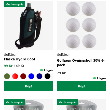
Produkter
Medlemspris
GolfGear
GolfGear
Flaska Hydro Cool
Golfgear Övningsboll 30% 6-
pack
99 Kr
149 Kr
79 Kr
Köp!
Köp!
Medlemspris
Medlemspris