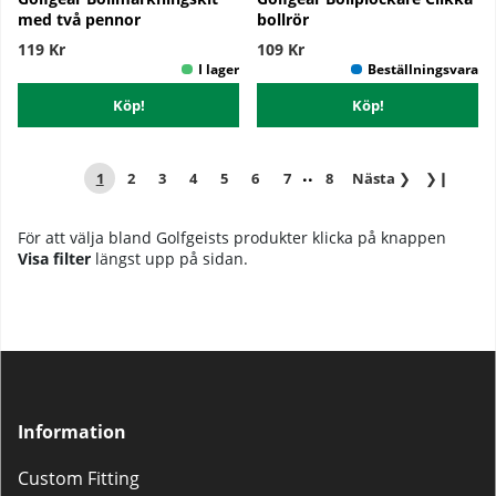
med två pennor
bollrör
119 Kr
109 Kr
Köp!
Köp!
..
1
2
3
4
5
6
7
8
Nästa
❯
❯❙
För att välja bland Golfgeists produkter klicka på knappen
Visa filter
längst upp på sidan.
Information
Custom Fitting