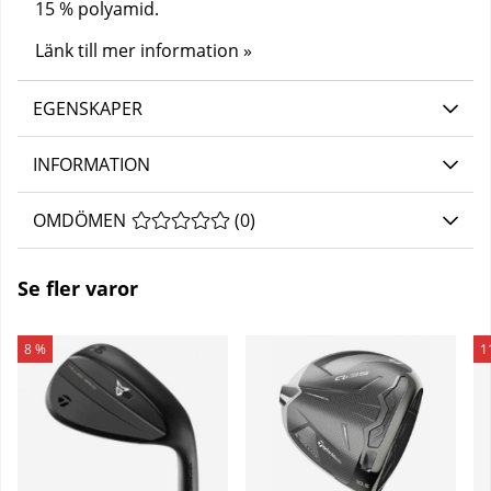
15 % polyamid.
Länk till mer information »
EGENSKAPER
INFORMATION
OMDÖMEN
MEDELBETYG 0 AV 5 ANTAL BETYG 0
(
0
)
Se fler varor
8 %
1