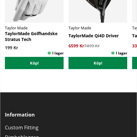
Taylor Made
Taylor Made
Ta
TaylorMade Golfhandske
TaylorMade Qi4D Driver
Ta
Stratus Tech
6599 Kr
7499 Kr
33
199 Kr
Köp!
Köp!
Information
Custom Fitting