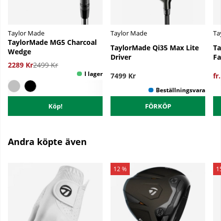
Taylor Made
Taylor Made
Ta
TaylorMade MG5 Charcoal
TaylorMade Qi35 Max Lite
Ta
Wedge
Driver
F
2289 Kr
2499 Kr
7499 Kr
fr
Köp!
FÖRKÖP
Andra köpte även
12 %
1