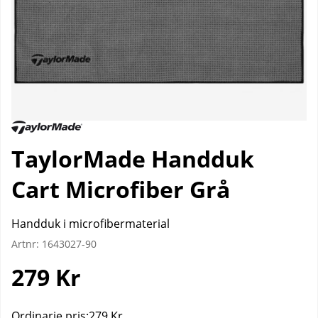
TaylorMade Handduk
Cart Microfiber Grå
Handduk i microfibermaterial
Artnr:
1643027-90
279
Kr
Ordinarie pris:
279 Kr