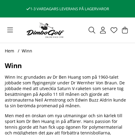
1-3 VARDAGARS LEVERANS PÅ LAGERVAROR
Var
Ant
.
Hem
Winn
Winn
Winn Inc grundades av Dr Ben Huang som på 1960-talet
jobbade som flygingenjör under Dr Wernher Von Braun. De
jobbade med att utveckla Saturn V-raketen som senare tog
besättningen på Apollo 11 till månen och gjorde att
astronauterna Neil Armstrong och Edwin Buzz Aldrin kunde
ta sin berömda promenad på månen.
Men med en önskan om nya utmaningar och sin kärlek till
sport kom Dr Ben Huang in på affärer. Hans passion för
tennis gjorde att han fick upp ögonen för polymermaterial
och möjligheten det gav att förbättra tennisbollarna,