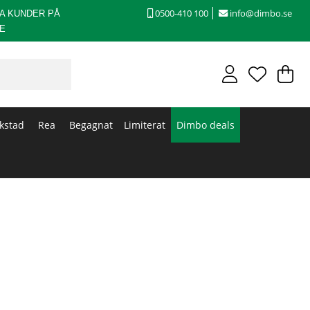
0500-410 100
info@dimbo.se
A KUNDER PÅ
E
V
An
.
kstad
Rea
Begagnat
Limiterat
Dimbo deals