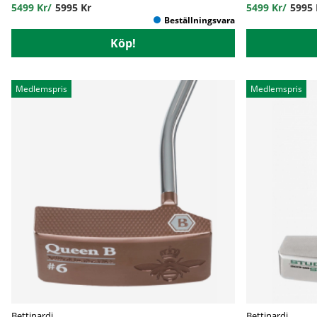
5499 Kr
/
5995 Kr
5499 Kr
/
5995 
Köp!
Medlemspris
Medlemspris
Bettinardi
Bettinardi