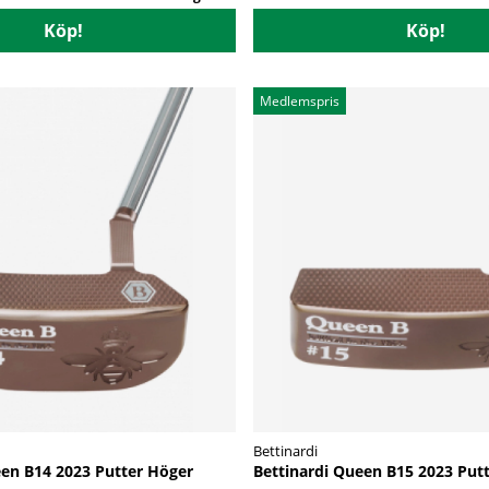
Köp!
Köp!
Medlemspris
Bettinardi
een B14 2023 Putter Höger
Bettinardi Queen B15 2023 Put