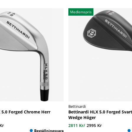
Medlemspris
Bettinardi
X 5.0 Forged Chrome Herr
Bettinardi HLX 5.0 Forged Svar
Wedge Höger
Kr
2811 Kr
/
2995 Kr