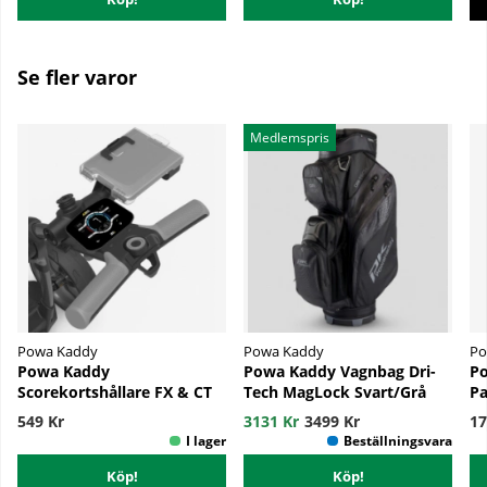
Se fler varor
Medlemspris
Powa Kaddy
Powa Kaddy
Po
Powa Kaddy
Powa Kaddy Vagnbag Dri-
Po
Scorekortshållare FX & CT
Tech MagLock Svart/Grå
Pa
549 Kr
3131 Kr
3499 Kr
17
Köp!
Köp!