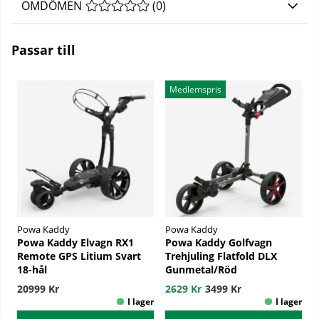
OMDÖMEN
MEDELBETYG 0 AV 5 ANTAL BETYG 0
(
0
)
Passar till
Medlemspris
Powa Kaddy
Powa Kaddy
Powa Kaddy Elvagn RX1
Powa Kaddy Golfvagn
Remote GPS Litium Svart
Trehjuling Flatfold DLX
18-hål
Gunmetal/Röd
20999 Kr
2629 Kr
3499 Kr