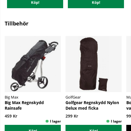
Köp!
Köp!
Tillbehör
Big Max
GolfGear
Ma
Big Max Regnskydd
Golfgear Regnskydd Nylon
Bo
Rainsafe
Delux med ficka
va
459 Kr
299 Kr
99
Köp!
Köp!