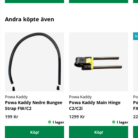
Andra köpte även
N
Powa Kaddy
Powa Kaddy
Po
Powa Kaddy Nedre Bungee
Powa Kaddy Main Hinge
Po
Strap FW/C2
C2/C2i
FX
199 Kr
1299 Kr
22
Köp!
Köp!