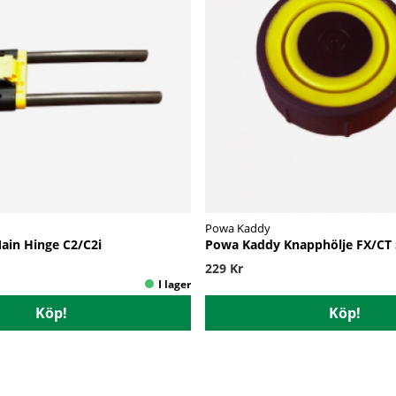
Powa Kaddy
in Hinge C2/C2i
Powa Kaddy Knapphölje FX/CT 
229 Kr
Köp!
Köp!