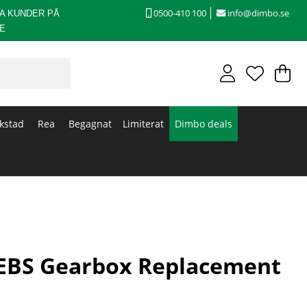
0500-410 100
info@dimbo.se
A KUNDER PÅ
E
V
An
.
kstad
Rea
Begagnat
Limiterat
Dimbo deals
EBS Gearbox Replacement