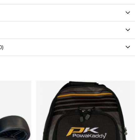
0 AV 5 ANTAL BETYG 0
0
)