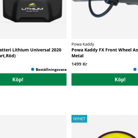
Powa Kaddy
tteri Lithium Universal 2020
Powa Kaddy FX Front Wheel A
art,Röd)
Metal
1499 Kr
Köp!
Köp!
NYHET