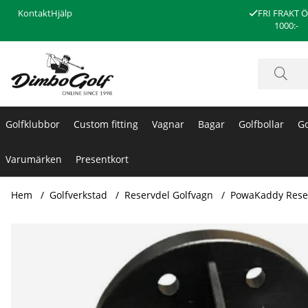
Kontakt
Hjälp
FRI FRAKT 
1000:-
Golfklubbor
Custom fitting
Vagnar
Bagar
Golfbollar
Go
Varumärken
Presentkort
Hem
Golfverkstad
Reservdel Golfvagn
PowaKaddy Rese
Produktbilder Powa Kaddy EBS Gearbox Replacement Kit