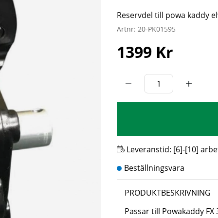
Reservdel till powa kaddy e
Artnr:
20-PK01595
1399
Kr
Leveranstid:
[6]-[10] arb
PRODUKTBESKRIVNING
Passar till Powakaddy FX 3