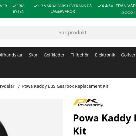
ÖVER
FRIA
1-3 VARDAGARS LEVERANS PÅ
4.4/5
⭐
FRÅN VÅR
BYTEN
LAGERVAROR
GOOGL
lfhandskar
Skor
Golfkläder
Tillbehör
Elektronik
Golfver
rvdelar
Powa Kaddy EBS Gearbox Replacement Kit
Powa Kaddy 
Kit