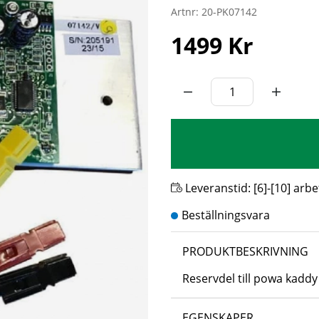
Artnr:
20-PK07142
1499
Kr
Leveranstid:
[6]-[10] arb
PRODUKTBESKRIVNING
Reservdel till powa kaddy
EGENSKAPER