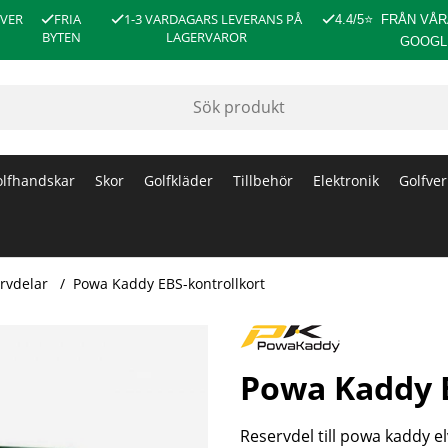
ÖVER
FRIA
1-3 VARDAGARS LEVERANS PÅ
4.4/5
⭐
FRÅN VÅR
BYTEN
LAGERVAROR
GOOGL
lfhandskar
Skor
Golfkläder
Tillbehör
Elektronik
Golfver
rvdelar
Powa Kaddy EBS-kontrollkort
Powa Kaddy E
Reservdel till powa kaddy e