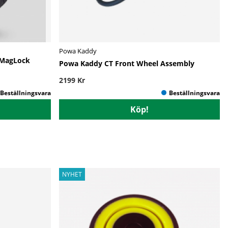
Powa Kaddy
 MagLock
Powa Kaddy CT Front Wheel Assembly
2199 Kr
Köp!
NYHET