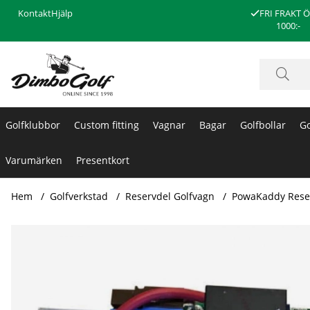
Kontakt
Hjälp
FRI FRAKT 
1000:-
Golfklubbor
Custom fitting
Vagnar
Bagar
Golfbollar
Go
Varumärken
Presentkort
Hem
Golfverkstad
Reservdel Golfvagn
PowaKaddy Rese
Produktbilder Powa Kaddy EBS-kontrollkort