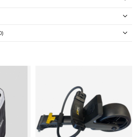
0 AV 5 ANTAL BETYG 0
0
)