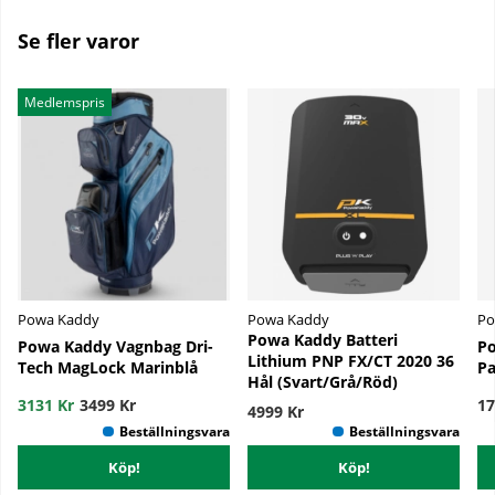
Se fler varor
Medlemspris
Powa Kaddy
Powa Kaddy
Po
Powa Kaddy Batteri
Powa Kaddy Vagnbag Dri-
Po
Lithium PNP FX/CT 2020 36
Tech MagLock Marinblå
Pa
Hål (Svart/Grå/Röd)
3131 Kr
3499 Kr
17
4999 Kr
Köp!
Köp!