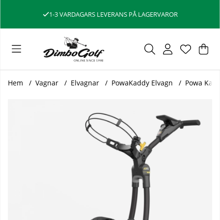
1-3 VARDAGARS LEVERANS PÅ LAGERVAROR
Var
Ant
.
Hem
Vagnar
Elvagnar
PowaKaddy Elvagn
Powa Kadd
Produktbilder Powa Kaddy Elvagn RX12 GPS Remote Litium 