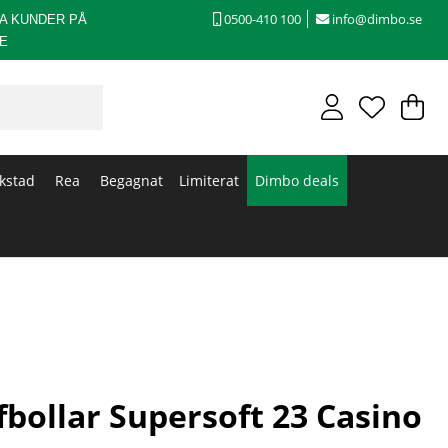
0500-410 100
info@dimbo.se
A KUNDER PÅ
E
V
An
.
kstad
Rea
Begagnat
Limiterat
Dimbo deals
fbollar Supersoft 23 Casino