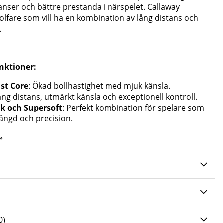
anser och bättre prestanda i närspelet. Callaway
golfare som vill ha en kombination av lång distans och
.
nktioner:
ast Core
: Ökad bollhastighet med mjuk känsla.
lång distans, utmärkt känsla och exceptionell kontroll.
k och Supersoft
: Perfekt kombination för spelare som
längd och precision.
»
0 AV 5 ANTAL BETYG 0
0
)