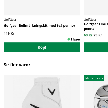
GolfGear
GolfGear
Golfgear Line
Golfgear Bollmärkningskit med två pennor
penna
119 Kr
69 Kr
79 Kr
Köp!
Se fler varor
Medlemspris