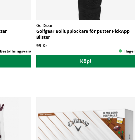
GolfGear
tter
Golfgear Bollupplockare för putter PickApp
Blister
99 Kr
Köp!