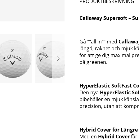
PRODUKTBESKRIVNING
Callaway Supersoft – Su
Gå ""all in"" med
Callawa
längd, rakhet och mjuk k
för att ge dig maximal pre
på greenen.
HyperElastic SoftFast C
Den nya
HyperElastic So
bibehåller en mjuk känsla
precision, utan att kompr
Hybrid Cover för Längre
Med en
Hybrid Cover
får 