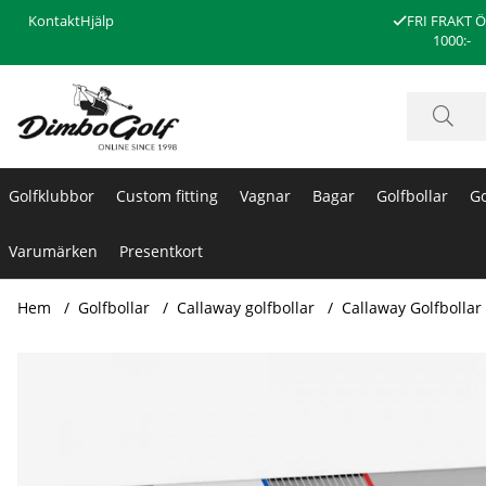
Kontakt
Hjälp
FRI FRAKT 
1000:-
Golfklubbor
Custom fitting
Vagnar
Bagar
Golfbollar
Go
Varumärken
Presentkort
Hem
Golfbollar
Callaway golfbollar
Callaway Golfbollar
Produktbilder Callaway Golfbollar Supersoft 23 Casino (1st 