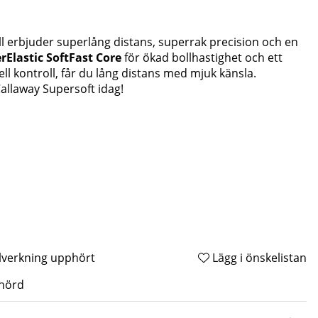
l erbjuder superlång distans, superrak precision och en
rElastic SoftFast Core
för ökad bollhastighet och ett
ll kontroll, får du lång distans med mjuk känsla.
allaway Supersoft idag!
illverkning upphört
Lägg i önskelistan