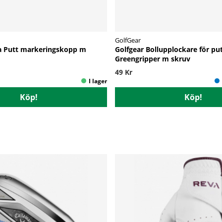
GolfGear
 a Putt markeringskopp m
Golfgear Bollupplockare för pu
Greengripper m skruv
49 Kr
Köp!
Köp!