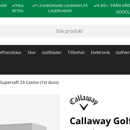
ÖVER
FRIA
1-3 VARDAGARS LEVERANS PÅ
4.4/5
⭐
FRÅN VÅR
BYTEN
LAGERVAROR
GOOGL
lfhandskar
Skor
Golfkläder
Tillbehör
Elektronik
Golfver
 Supersoft 23 Casino (1st duss)
duss)
Callaway Gol