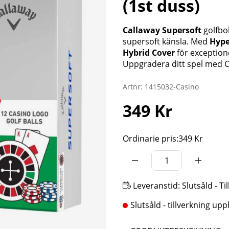
(1st duss)
Callaway Supersoft
golfbol
supersoft känsla. Med
Hype
Hybrid Cover
för exceptione
Uppgradera ditt spel med C
Artnr:
1415032-Casino
349
Kr
Ordinarie pris:
349 Kr
Leveranstid:
Slutsåld - T