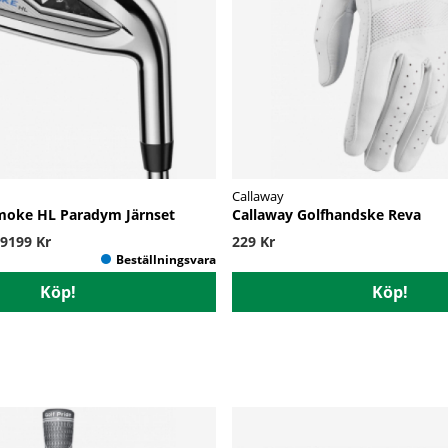
Callaway
moke HL Paradym Järnset
Callaway Golfhandske Reva
. 9199 Kr
229 Kr
Köp!
Köp!