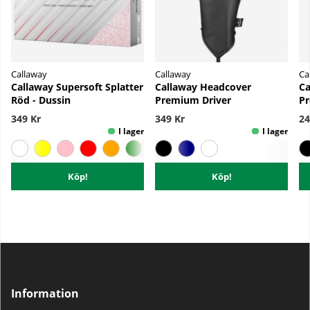
Callaway
Callaway
Ca
Callaway Supersoft Splatter
Callaway Headcover
Ca
Röd - Dussin
Premium Driver
P
349 Kr
349 Kr
24
Köp!
Köp!
Information