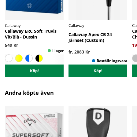
Callaway
Callaway
Ca
Callaway ERC Soft Truvis
Ca
Callaway Apex CB 24
Vit/Blå - Dussin
C
Järnset (Custom)
549 Kr
19
fr. 2083 Kr
Köp!
Köp!
Andra köpte även