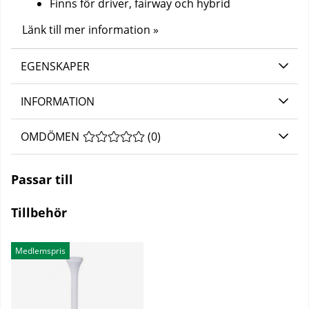
Finns för driver, fairway och hybrid
Länk till mer information »
EGENSKAPER
INFORMATION
OMDÖMEN
MEDELBETYG 0 AV 5 ANTAL BETYG 0
(
0
)
Passar till
Tillbehör
Medlemspris