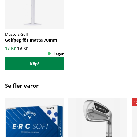
Masters Golf
Golfpeg för matta 70mm
17 Kr
19 Kr
Köp!
Se fler varor
1