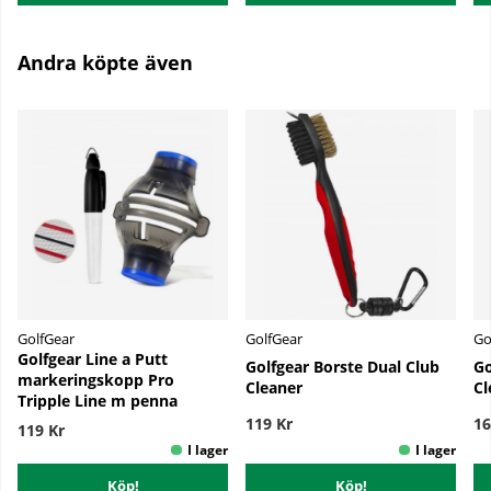
Andra köpte även
GolfGear
GolfGear
Go
Golfgear Line a Putt
Golfgear Borste Dual Club
Go
markeringskopp Pro
Cleaner
Cl
Tripple Line m penna
119 Kr
16
119 Kr
Köp!
Köp!