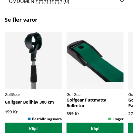
OMDÖMEN
MEDELBETYG 0 AV 5 ANTAL BETYG 0
(
0
)
Se fler varor
GolfGear
GolfGear
Go
Golfgear Puttmatta
Go
Golfgear Bollhåv 300 cm
Bollretur
Pa
199 Kr
399 Kr
27
Köp!
Köp!