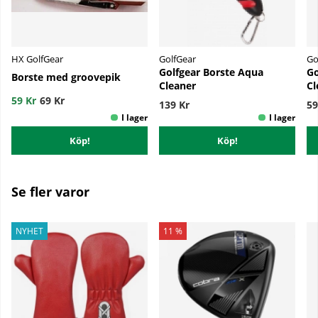
HX GolfGear
GolfGear
Go
Golfgear Borste Aqua
Go
Borste med groovepik
Cleaner
Cl
59 Kr
69 Kr
139 Kr
59
Köp!
Köp!
Se fler varor
NYHET
11 %