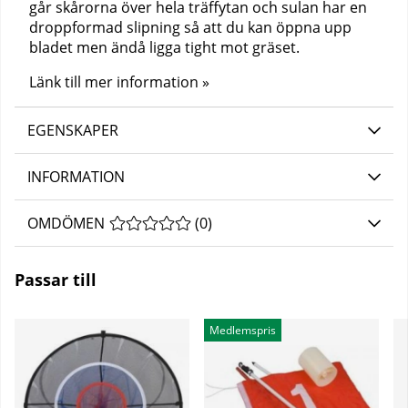
går skårorna över hela träffytan och sulan har en
droppformad slipning så att du kan öppna upp
bladet men ändå ligga tight mot gräset.
Länk till mer information »
EGENSKAPER
INFORMATION
OMDÖMEN
MEDELBETYG 0 AV 5 ANTAL BETYG 0
(
0
)
Passar till
Medlemspris