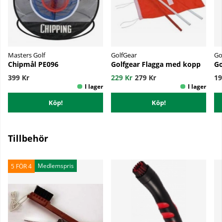
Masters Golf
GolfGear
Go
Chipmål PE096
Golfgear Flagga med kopp
Go
399 Kr
229 Kr
279 Kr
19
Köp!
Köp!
Tillbehör
Medlemspris
5 FÖR 4