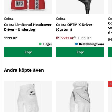
Cobra
Cobra
Co
Co
Cobra Limiterad Headcover
Cobra OPTM X Driver
Sv
Driver - Underdog
(Custom)
Gr
1199 Kr
fr. 5599 Kr
fr. 6299 Kr
94
Köp!
Köp!
Andra köpte även
2