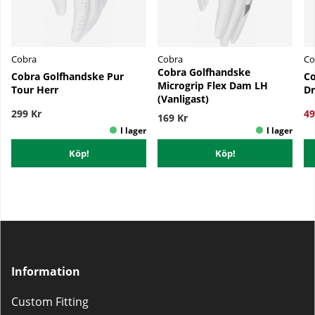
Cobra
Cobra
Co
Cobra Golfhandske
Cobra Golfhandske Pur
Co
Microgrip Flex Dam LH
Tour Herr
Dr
(Vanligast)
299 Kr
49
169 Kr
Köp!
Köp!
Information
Custom Fitting