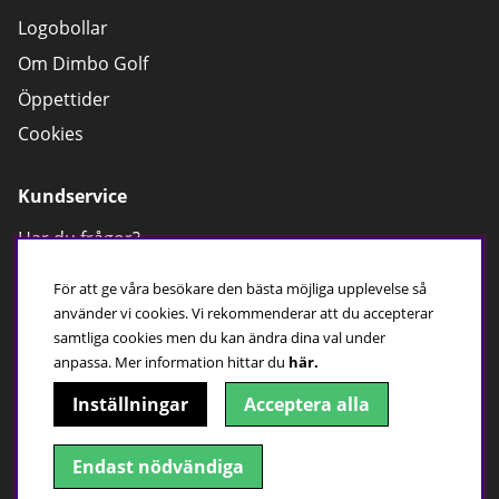
Logobollar
Om Dimbo Golf
Öppettider
Cookies
Kundservice
Har du frågor?
Ring:
0500 - 410 100
Maila till oss
För att ge våra besökare den bästa möjliga upplevelse så
använder vi cookies. Vi rekommenderar att du accepterar
Öppettider, butik
samtliga cookies men du kan ändra dina val under
Mån-Fre; 10:00-18:00
anpassa.
Mer information hittar du
här.
Lör; 09:00-15:00
Sön;
Stängt
Inställningar
Acceptera alla
Endast nödvändiga
Hitta till oss!