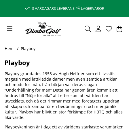
1-3 VARDAGARS LEVERANS PÅ LAGERVAROR
Var
Ant
.
Hem
Playboy
Playboy
Playboy grundades 1953 av Hugh Heffner som ett livsstils
magasin med lättklädda damer men även samtida artiklar
och mode för män, från början var deras slogan
”Underhållning för män” Detta har genom åren kommit att
ändras till ”Nöje för alla” allt efter som att världen har
utvecklats, och då det rimmar mer med företagets uppdrag
att skapa och kämpa för en bedömningsfri och mer jämlik
kultur. Playboy har blivit en stor förkämpe för HBTQ och allas
lika värde.
Playboykaninen är i dag ett av världens starkaste varumärken