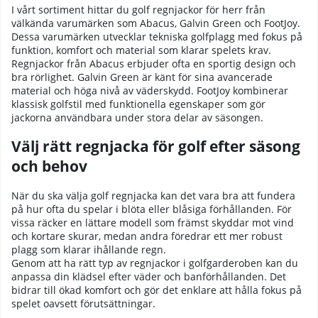
I vårt sortiment hittar du golf regnjackor för herr från
välkända varumärken som
Abacus
,
Galvin Green
och
FootJoy
.
Dessa varumärken utvecklar tekniska golfplagg med fokus på
funktion, komfort och material som klarar spelets krav.
Regnjackor från Abacus erbjuder ofta en sportig design och
bra rörlighet. Galvin Green är känt för sina avancerade
material och höga nivå av väderskydd. FootJoy kombinerar
klassisk golfstil med funktionella egenskaper som gör
jackorna användbara under stora delar av säsongen.
Välj rätt regnjacka för golf efter säsong
och behov
När du ska välja golf regnjacka kan det vara bra att fundera
på hur ofta du spelar i blöta eller blåsiga förhållanden. För
vissa räcker en lättare modell som främst skyddar mot vind
och kortare skurar, medan andra föredrar ett mer robust
plagg som klarar ihållande regn.
Genom att ha rätt typ av regnjackor i golfgarderoben kan du
anpassa din klädsel efter väder och banförhållanden. Det
bidrar till ökad komfort och gör det enklare att hålla fokus på
spelet oavsett förutsättningar.