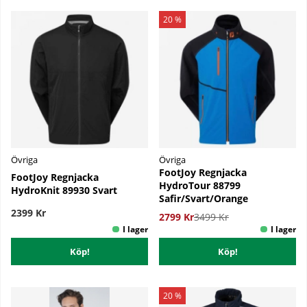
20 %
Övriga
Övriga
FootJoy Regnjacka
FootJoy Regnjacka
HydroTour 88799
HydroKnit 89930 Svart
Safir/Svart/Orange
2399 Kr
2799 Kr
3499 Kr
Köp!
Köp!
20 %