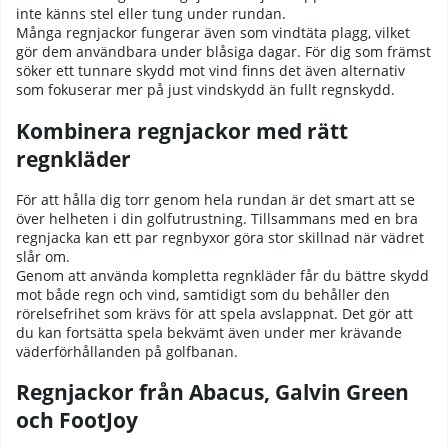
inte känns stel eller tung under rundan.
Många regnjackor fungerar även som
vindtäta plagg
, vilket
gör dem användbara under blåsiga dagar. För dig som främst
söker ett tunnare skydd mot vind finns det även alternativ
som fokuserar mer på just vindskydd än fullt regnskydd.
Kombinera regnjackor med rätt
regnkläder
För att hålla dig torr genom hela rundan är det smart att se
över helheten i din golfutrustning. Tillsammans med en bra
regnjacka kan ett par
regnbyxor
göra stor skillnad när vädret
slår om.
Genom att använda kompletta regnkläder får du bättre skydd
mot både regn och vind, samtidigt som du behåller den
rörelsefrihet som krävs för att spela avslappnat. Det gör att
du kan fortsätta spela bekvämt även under mer krävande
väderförhållanden på golfbanan.
Regnjackor från Abacus, Galvin Green
och FootJoy