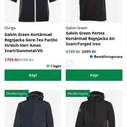
Övriga
Galvin Green
Galvin Green Pertex
Galvin Green Kortärmad
Kortärmad Regnjacka Air
Regnjacka Gore-Tex Paclite
Svart/Forged Iron
Stretch Herr Ames
Svart/Gunmetal/Vit
3149 Kr
3499 Kr
1759 Kr
2199 Kr
Köp!
Köp!
Medlemspris
Medlemspris