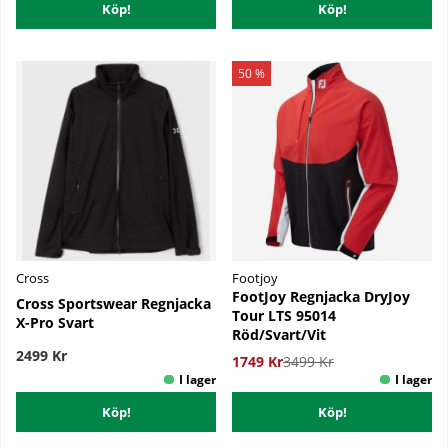
Köp!
Köp!
50 %
Cross
Footjoy
FootJoy Regnjacka DryJoy
Cross Sportswear Regnjacka
Tour LTS 95014
X-Pro Svart
Röd/Svart/Vit
2499 Kr
1749 Kr
3499 Kr
Köp!
Köp!