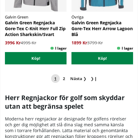
Galvin Green
Övriga
Galvin Green Regnjacka
Galvin Green Regnjacka
Gore-Tex C-Knit Herr Full Zip
Gore-Tex Herr Arrow Lagoon
Action Sharkskin/Svart
Blå
3996 Kr
4995 Kr
1899 Kr
3799 Kr
Köp!
Köp!
1
2
Nästa
❯
❯❙
Herr Regnjackor för golf som skyddar
utan att begränsa spelet
Moderna herr regnjackor är designade för golfens rörelser
och ger dig möjlighet att slå dina slag med samma känsla
som i torrare förhållanden. Lätta material och genomtänkta
konstruktioner gör att regnjackan följer kroppens rörelser och