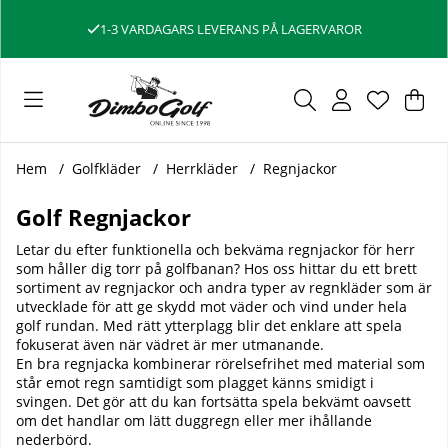
4.4/5
⭐
FRÅN VÅRA KUNDER PÅ GOOGLE
Var
Ant
.
Hem
Golfkläder
Herrkläder
Regnjackor
Golf Regnjackor
Letar du efter funktionella och bekväma regnjackor för herr
som håller dig torr på golfbanan? Hos oss hittar du ett brett
sortiment av regnjackor och andra typer av regnkläder som är
utvecklade för att ge skydd mot väder och vind under hela
golf rundan. Med rätt ytterplagg blir det enklare att spela
fokuserat även när vädret är mer utmanande.
En bra regnjacka kombinerar rörelsefrihet med material som
står emot regn samtidigt som plagget känns smidigt i
svingen. Det gör att du kan fortsätta spela bekvämt oavsett
om det handlar om lätt duggregn eller mer ihållande
nederbörd.