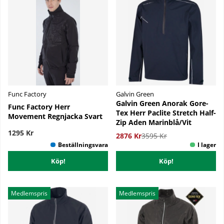
Func Factory
Galvin Green
Galvin Green Anorak Gore-
Func Factory Herr
Tex Herr Paclite Stretch Half-
Movement Regnjacka Svart
Zip Aden Marinblå/Vit
1295 Kr
2876 Kr
3595 Kr
Köp!
Köp!
Medlemspris
Medlemspris