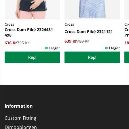
Cross
Cross
Cr
Cross Dam Piké 2324431-
Cr
Cross Dam Piké 2321121
498
Pr
639 Kr
799 Kr
636 Kr
795 Kr
18
Köp!
Köp!
Information
Custom Fitting
Dimbobloggen