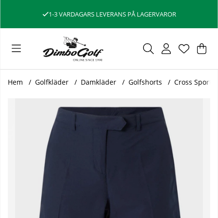
1-3 VARDAGARS LEVERANS PÅ LAGERVAROR
Var
Ant
.
Hem
Golfkläder
Damkläder
Golfshorts
Cross Sports
Produktbilder Cross Sportswear Shorts Dam Style Lång Mar