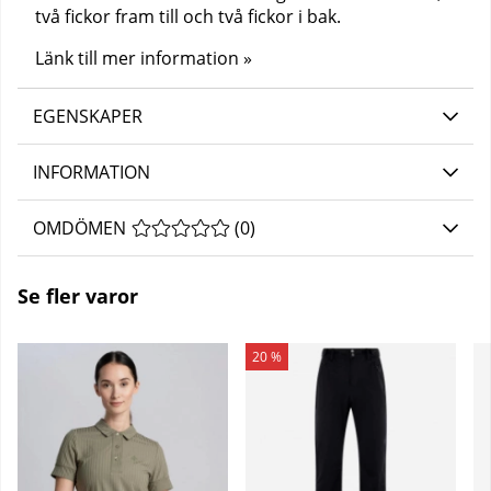
två fickor fram till och två fickor i bak.
Länk till mer information »
EGENSKAPER
INFORMATION
OMDÖMEN
MEDELBETYG 0 AV 5 ANTAL BETYG 0
(
0
)
Se fler varor
20 %