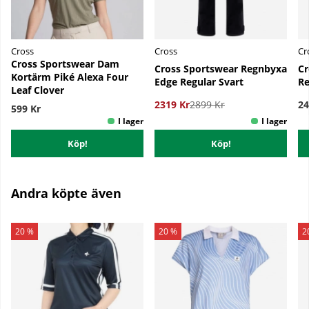
Cross
Cross
Cr
Cross Sportswear Dam
Cross Sportswear Regnbyxa
Cr
Kortärm Piké Alexa Four
Edge Regular Svart
Re
Leaf Clover
2319 Kr
2899 Kr
24
599 Kr
Köp!
Köp!
Andra köpte även
20 %
20 %
2