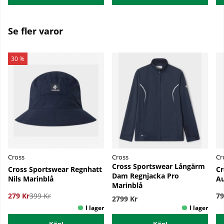
Se fler varor
30 %
Cross
Cross
Cr
Cross Sportswear Långärm
Cross Sportswear Regnhatt
Cr
Dam Regnjacka Pro
Nils Marinblå
Au
Marinblå
279 Kr
399 Kr
79
2799 Kr