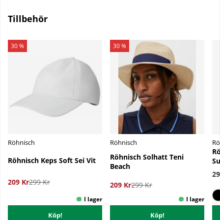
Tillbehör
30 %
30 %
Röhnisch
Röhnisch
Rö
Rö
Röhnisch Solhatt Teni
Röhnisch Keps Soft Sei Vit
Su
Beach
29
209 Kr
299 Kr
209 Kr
299 Kr
Köp!
Köp!