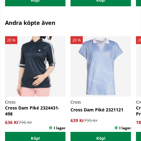
Köp!
Köp!
Andra köpte även
20 %
20 %
2
Cross
Cross
Cr
Cross Dam Piké 2324431-
Cr
Cross Dam Piké 2321121
498
Pr
639 Kr
799 Kr
636 Kr
795 Kr
18
Köp!
Köp!