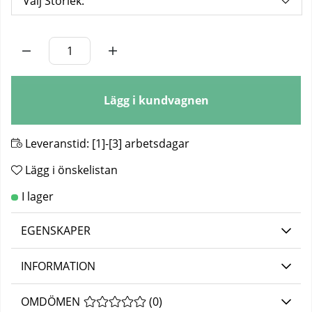
Välj Storlek:
Antal
Lägg i kundvagnen
Leveranstid:
[1]-[3] arbetsdagar
Lägg i önskelistan
EGENSKAPER
INFORMATION
OMDÖMEN
MEDELBETYG 0 AV 5 ANTAL BETYG 0
(
0
)