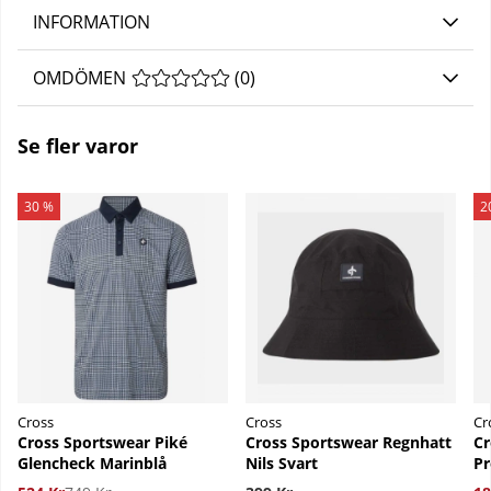
INFORMATION
OMDÖMEN
MEDELBETYG 0 AV 5 ANTAL BETYG 0
(
0
)
Se fler varor
30 %
2
Cross
Cross
Cr
Cross Sportswear Piké
Cross Sportswear Regnhatt
Cr
Glencheck Marinblå
Nils Svart
Pr