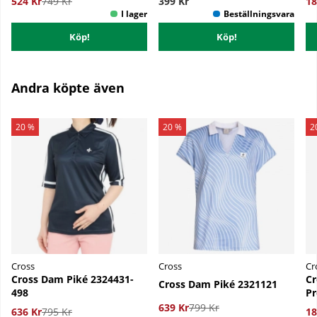
524 Kr
749 Kr
399 Kr
18
Köp!
Köp!
Andra köpte även
20 %
20 %
2
Cross
Cross
Cr
Cross Dam Piké 2324431-
Cr
Cross Dam Piké 2321121
498
Pr
639 Kr
799 Kr
636 Kr
795 Kr
18