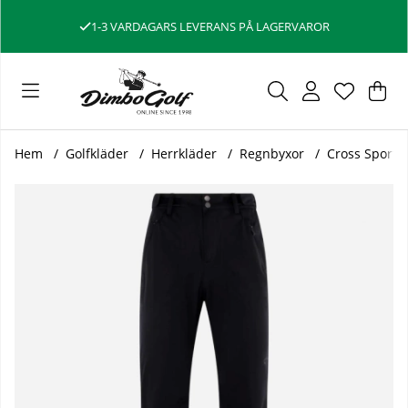
1-3 VARDAGARS LEVERANS PÅ LAGERVAROR
Var
Ant
.
Hem
Golfkläder
Herrkläder
Regnbyxor
Cross Sports
Produktbilder Cross Sportswear Regnbyxa Edge Regular Sv