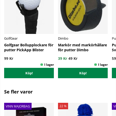
GolfGear
Dimbo
Pu
Golfgear Bollupplockare för
Markör med markörhållare
Pu
putter PickApp Blister
för putter Dimbo
Sv
99 Kr
39 Kr
49 Kr
59
Köp!
Köp!
Se fler varor
22 %
VINN MAJORBAG
V