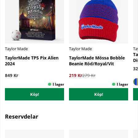
Taylor Made
Taylor Made
Ta
Ta
TaylorMade TP5 Pix Alien
TaylorMade Mössa Bobble
Di
2024
Beanie Röd/Royal/Vit
32
849 Kr
219 Kr
279 Kr
Köp!
Köp!
Reservdelar