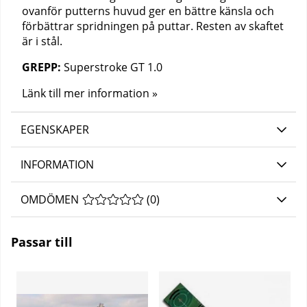
ovanför putterns huvud ger en bättre känsla och
förbättrar spridningen på puttar. Resten av skaftet
är i stål.
GREPP:
Superstroke GT 1.0
Länk till mer information »
EGENSKAPER
INFORMATION
OMDÖMEN
MEDELBETYG 0 AV 5 ANTAL BETYG 0
(
0
)
Passar till