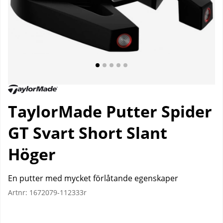
TaylorMade Putter Spider
GT Svart Short Slant
Höger
En putter med mycket förlåtande egenskaper
Artnr:
1672079-112333r