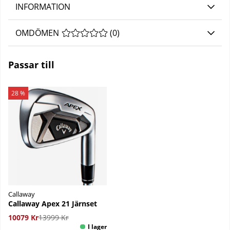
INFORMATION
OMDÖMEN
MEDELBETYG 0 AV 5 ANTAL BETYG 0
(
0
)
Passar till
28 %
Callaway
Callaway Apex 21 Järnset
10079 Kr
13999 Kr