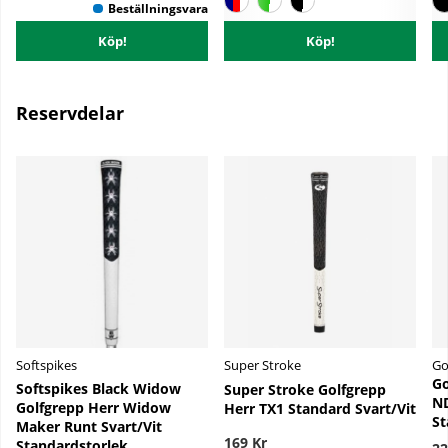
Köp!
Köp!
Reservdelar
Softspikes
Super Stroke
Go
Go
Softspikes Black Widow
Super Stroke Golfgrepp
ND
Golfgrepp Herr Widow
Herr TX1 Standard Svart/Vit
St
Maker Runt Svart/Vit
169 Kr
Standardstorlek