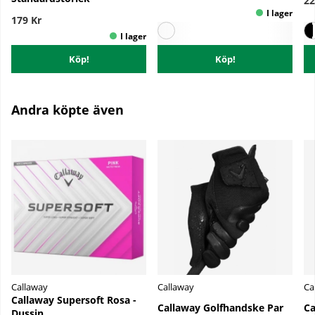
22
179 Kr
Köp!
Köp!
Andra köpte även
Callaway
Callaway
Ca
Callaway Supersoft Rosa -
Callaway Golfhandske Par
Ca
Dussin