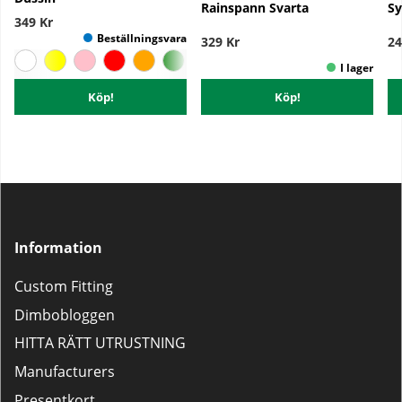
Rainspann Svarta
Sy
349 Kr
329 Kr
24
Köp!
Köp!
Information
Custom Fitting
Dimbobloggen
HITTA RÄTT UTRUSTNING
Manufacturers
Presentkort