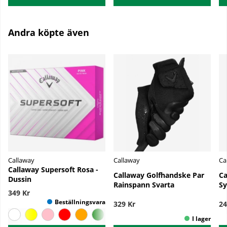
Andra köpte även
Callaway
Callaway
Ca
Callaway Supersoft Rosa -
Callaway Golfhandske Par
Ca
Dussin
Rainspann Svarta
Sy
349 Kr
329 Kr
24