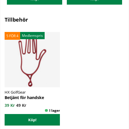
Tillbehör
Medlemspris
5 FÖR 4
HX GolfGear
Betjänt för handske
39 Kr
49 Kr
Köp!