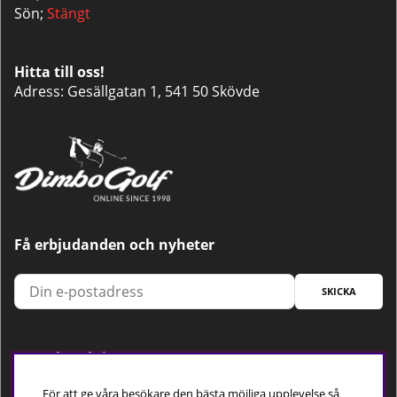
Sön;
Stängt
Hitta till oss!
Adress: Gesällgatan 1, 541 50 Skövde
Få erbjudanden och nyheter
SKICKA
Trygg betalning
För att ge våra besökare den bästa möjliga upplevelse så