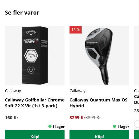
Se fler varor
15 %
Callaway
Callaway
Ca
Ca
Callaway Golfbollar Chrome
Callaway Quantum Max OS
Du
Soft 22 X Vit (1st 3-pack)
Hybrid
28
160 Kr
3299 Kr
3899 Kr
Köp!
Köp!