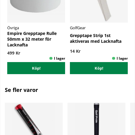
Övriga
GolfGear
Empire Grepptape Rulle
Grepptape Strip 1st
50mm x 32 meter för
aktiveras med Lacknafta
Lacknafta
14 Kr
499 Kr
Köp!
Köp!
Se fler varor