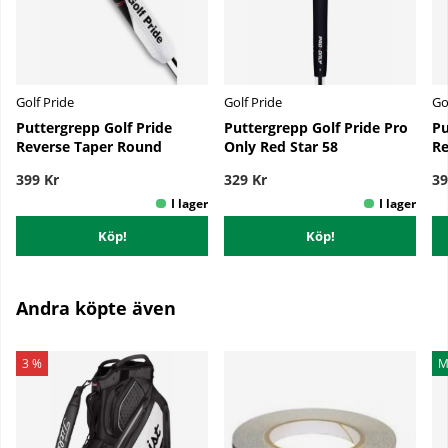
Golf Pride
Golf Pride
Go
Puttergrepp Golf Pride
Puttergrepp Golf Pride Pro
Pu
Reverse Taper Round
Only Red Star 58
Re
399 Kr
329 Kr
39
Köp!
Köp!
Andra köpte även
3 %
M