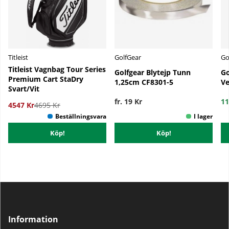
Titleist
GolfGear
Go
Titleist Vagnbag Tour Series
Golfgear Blytejp Tunn
Go
Premium Cart StaDry
1,25cm CF8301-5
Ve
Svart/Vit
fr. 19 Kr
11
4547 Kr
4695 Kr
Köp!
Köp!
Information