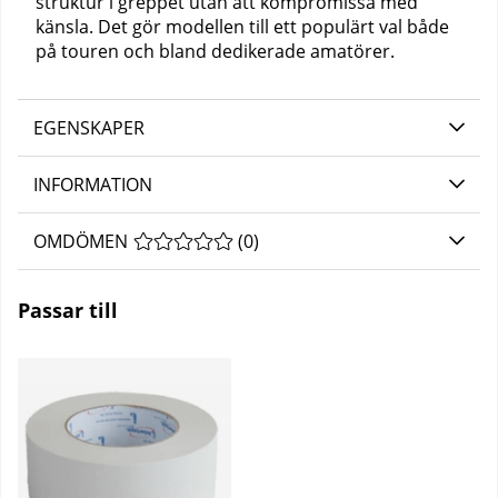
struktur i greppet utan att kompromissa med
känsla. Det gör modellen till ett populärt val både
på touren och bland dedikerade amatörer.
EGENSKAPER
INFORMATION
OMDÖMEN
MEDELBETYG 0 AV 5 ANTAL BETYG 0
(
0
)
Passar till