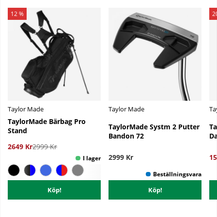
12 %
2
Taylor Made
Taylor Made
Ta
TaylorMade Bärbag Pro
TaylorMade Systm 2 Putter
Ta
Stand
Bandon 72
D
2649 Kr
2999 Kr
2999 Kr
15
Köp!
Köp!