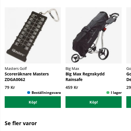
Masters Golf
Big Max
Go
Scoreräknare Masters
Big Max Regnskydd
Go
ZDGA0062
Rainsafe
De
79 Kr
459 Kr
29
Köp!
Köp!
Se fler varor