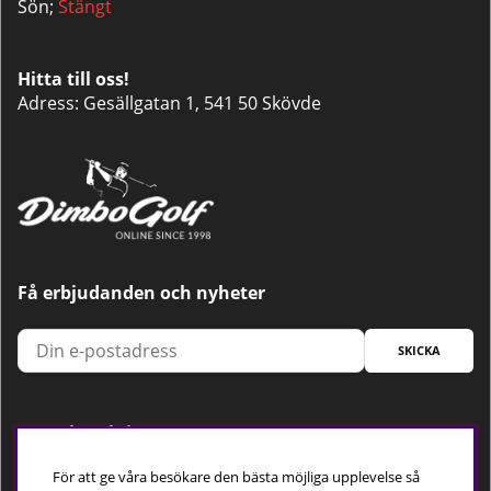
Sön;
Stängt
Hitta till oss!
Adress: Gesällgatan 1, 541 50 Skövde
Få erbjudanden och nyheter
SKICKA
Trygg betalning
För att ge våra besökare den bästa möjliga upplevelse så