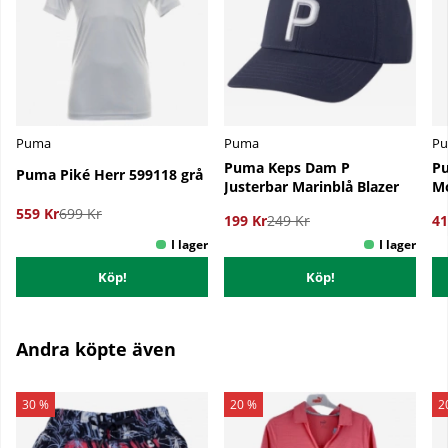
Puma
Puma
P
Puma Keps Dam P
Pu
Puma Piké Herr 599118 grå
Justerbar Marinblå Blazer
Mo
559 Kr
699 Kr
199 Kr
249 Kr
41
Köp!
Köp!
Andra köpte även
30 %
20 %
2