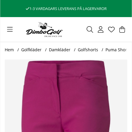
1-3 VARDAGARS LEVERANS PÅ LAGERVAROR
Var
Ant
.
Hem
Golfkläder
Damkläder
Golfshorts
Puma Shorts
Produktbilder Puma Shorts Dam Bermuda Festival Fuchsia