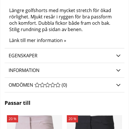
Längre golfshorts med mycket stretch för ökad
rörlighet. Mjukt resår i ryggen för bra passform
och komfort. Dubbla fickor både fram och bak.
Stilig rundning på sidan av benen.
Länk till mer information »
EGENSKAPER
INFORMATION
OMDÖMEN
MEDELBETYG 0 AV 5 ANTAL BETYG 0
(
0
)
Passar till
20 %
20 %