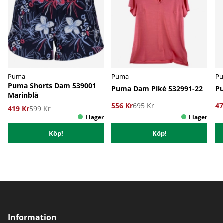
Puma
Puma
P
Puma Shorts Dam 539001
Puma Dam Piké 532991-22
Pu
Marinblå
556 Kr
695 Kr
47
419 Kr
599 Kr
Köp!
Köp!
Information