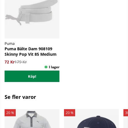
Puma
Puma Bälte Dam 908109
Skinny Pop Vit 85 Medium
72 Kr
179 Kr
Köp!
Se fler varor
20 %
20 %
3