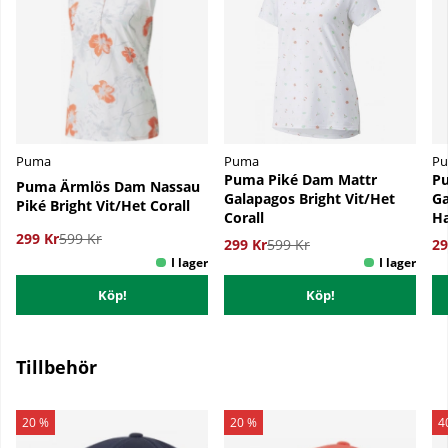
Puma
Puma
P
Puma Piké Dam Mattr
P
Puma Ärmlös Dam Nassau
Galapagos Bright Vit/Het
Ga
Piké Bright Vit/Het Corall
Corall
Ha
299 Kr
599 Kr
299 Kr
599 Kr
29
Köp!
Köp!
Tillbehör
20 %
20 %
4