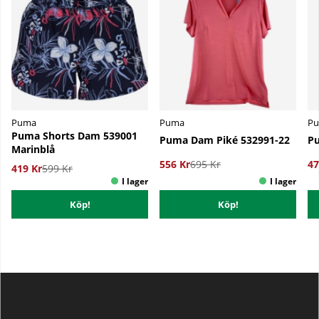
Puma
Puma
P
Puma Shorts Dam 539001
Puma Dam Piké 532991-22
Pu
Marinblå
556 Kr
695 Kr
47
419 Kr
599 Kr
Köp!
Köp!