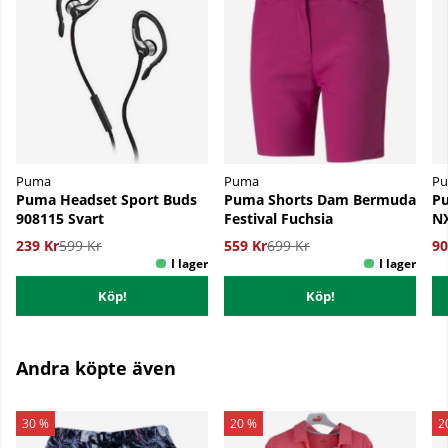
Puma
Puma
P
Puma Headset Sport Buds
Puma Shorts Dam Bermuda
Pu
908115 Svart
Festival Fuchsia
NX
239 Kr
599 Kr
559 Kr
699 Kr
90
Köp!
Köp!
Andra köpte även
30 %
20 %
2