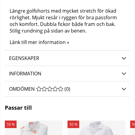
Längre golfshorts med mycket stretch för ökad
rörlighet. Mjukt resår i ryggen för bra passform
och komfort. Dubbla fickor både fram och bak.
Stilig rundning på sidan av benen.
Länk till mer information »
EGENSKAPER
INFORMATION
OMDÖMEN
MEDELBETYG 0 AV 5 ANTAL BETYG 0
(
0
)
Passar till
50 %
50 %
5