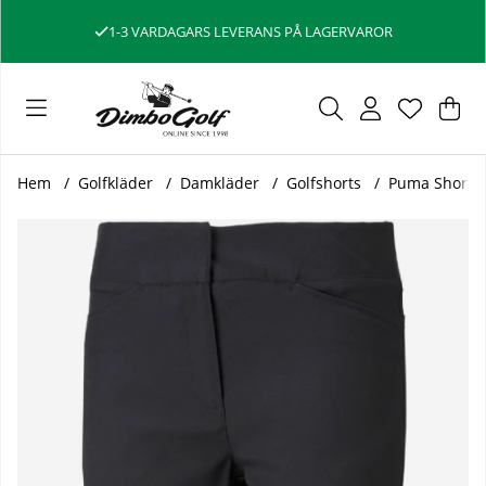
1-3 VARDAGARS LEVERANS PÅ LAGERVAROR
Var
Ant
.
Hem
Golfkläder
Damkläder
Golfshorts
Puma Shorts
Produktbilder Puma Shorts Dam Bermuda Svart