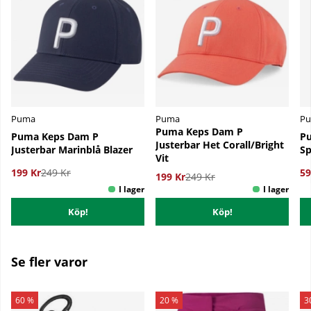
Puma
Puma
P
Puma Keps Dam P
Puma Keps Dam P
P
Justerbar Het Corall/Bright
Justerbar Marinblå Blazer
Sp
Vit
199 Kr
249 Kr
59
199 Kr
249 Kr
Köp!
Köp!
Se fler varor
60 %
20 %
3