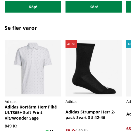
Köp!
Köp!
Se fler varor
40 %
N
Adidas
Adidas
Ad
Adidas Kortärm Herr Piké
Adidas Strumpor Herr 2-
ULT365+ Soft Print
Ad
pack Svart Stl 42-46
Vit/Wonder Sage
849 Kr
63
89 Kr
149 Kr