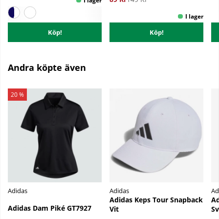
Köp!
Köp!
Andra köpte även
20 %
Adidas
Adidas
Ad
Adidas Keps Tour Snapback
Ad
Adidas Dam Piké GT7927
Vit
Sv