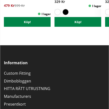
329 Kr
32
479 Kr
599 Kr
Köp!
Köp!
Information
Custom Fitting
Dimbobloggen
HITTA RÄTT UTRUSTNING
Manufacturers
Presentkort