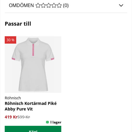
OMDÖMEN
MEDELBETYG 0 AV 5 ANTAL BETYG 0
(
0
)
Passar till
30 %
Röhnisch
Röhnisch Kortärmad Piké
Abby Pure Vit
419 Kr
599 Kr
Köp!