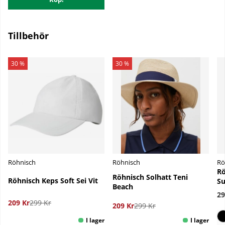
Tillbehör
30 %
30 %
Röhnisch
Röhnisch
Rö
Rö
Röhnisch Solhatt Teni
Röhnisch Keps Soft Sei Vit
Su
Beach
29
209 Kr
299 Kr
209 Kr
299 Kr