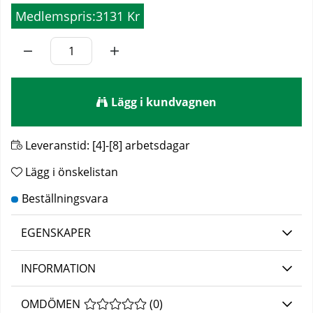
Medlemspris:
3131 Kr
Lägg i kundvagnen
Leveranstid:
[4]-[8] arbetsdagar
Lägg i önskelistan
EGENSKAPER
INFORMATION
OMDÖMEN
MEDELBETYG 0 AV 5 ANTAL BETYG 0
(
0
)