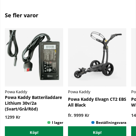
Se fler varor
Powa Kaddy
Powa Kaddy
Po
Powa Kaddy Batteriladdare
Powa Kaddy Elvagn CT2 EBS
Po
Lithium 30v/2a
All Black
Wh
(Svart/Grå/Röd)
fr. 9999 Kr
14
1299 Kr
Köp!
Köp!