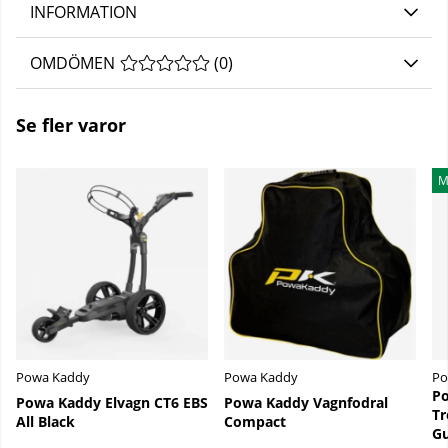
INFORMATION
OMDÖMEN
MEDELBETYG 0 AV 5 ANTAL BETYG 0
(
0
)
Se fler varor
M
Powa Kaddy
Powa Kaddy
Po
Po
Powa Kaddy Elvagn CT6 EBS
Powa Kaddy Vagnfodral
Tr
All Black
Compact
G