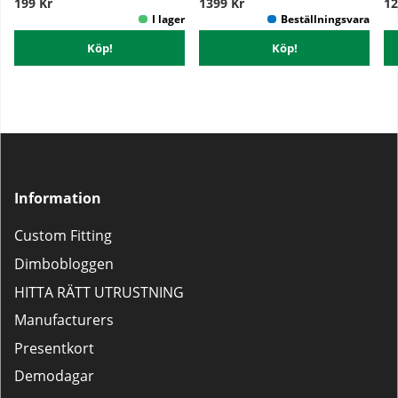
199 Kr
1399 Kr
12
Köp!
Köp!
Information
Custom Fitting
Dimbobloggen
HITTA RÄTT UTRUSTNING
Manufacturers
Presentkort
Demodagar