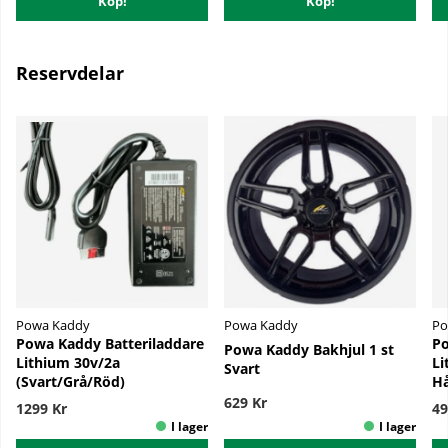
Köp!
Köp!
Reservdelar
Powa Kaddy
Powa Kaddy
Po
Powa Kaddy Batteriladdare
Po
Powa Kaddy Bakhjul 1 st
Lithium 30v/2a
Li
Svart
(Svart/Grå/Röd)
Hå
629 Kr
1299 Kr
49