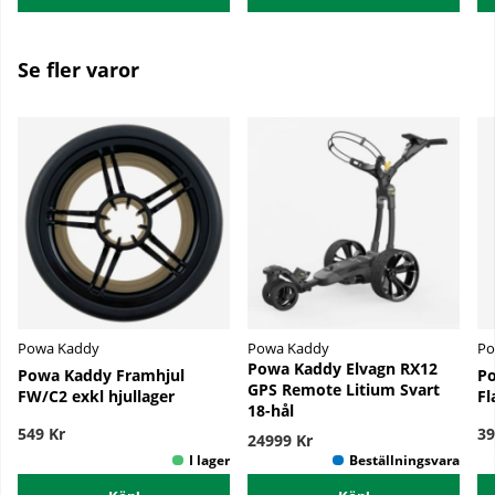
Se fler varor
Powa Kaddy
Powa Kaddy
Po
Powa Kaddy Elvagn RX12
Powa Kaddy Framhjul
Po
GPS Remote Litium Svart
FW/C2 exkl hjullager
Fl
18-hål
549 Kr
39
24999 Kr