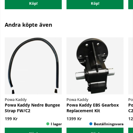
Köp!
Köp!
Andra köpte även
Powa Kaddy
Powa Kaddy
Po
Powa Kaddy Nedre Bungee
Powa Kaddy EBS Gearbox
Po
Strap FW/C2
Replacement Kit
C2
199 Kr
1399 Kr
12