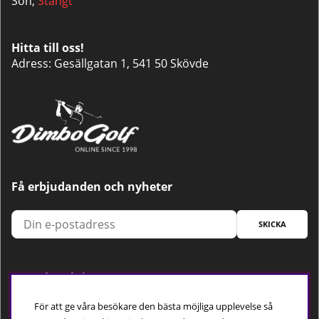
Sön;
Stängt
Hitta till oss!
Adress: Gesällgatan 1, 541 50 Skövde
Få erbjudanden och nyheter
SKICKA
Trygg betalning
För att ge våra besökare den bästa möjliga upplevelse så