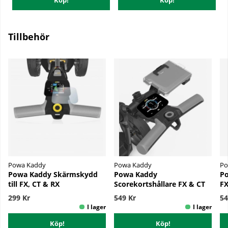
Köp!
Köp!
Tillbehör
Powa Kaddy
Powa Kaddy
Po
Powa Kaddy Skärmskydd
Powa Kaddy
Po
till FX, CT & RX
Scorekortshållare FX & CT
FX
299 Kr
549 Kr
54
Köp!
Köp!