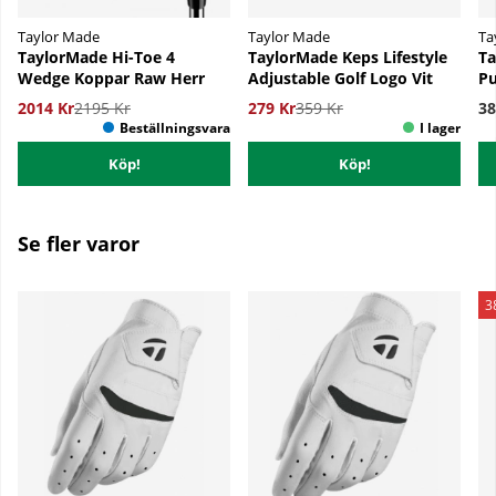
Taylor Made
Taylor Made
Ta
TaylorMade Hi-Toe 4
TaylorMade Keps Lifestyle
Ta
Wedge Koppar Raw Herr
Adjustable Golf Logo Vit
Pu
2014 Kr
2195 Kr
279 Kr
359 Kr
38
Köp!
Köp!
Se fler varor
3