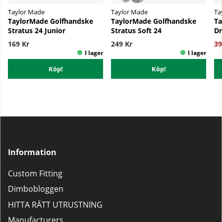
Taylor Made
Taylor Made
Ta
TaylorMade Golfhandske
TaylorMade Golfhandske
Ta
Stratus 24 Junior
Stratus Soft 24
Dr
169 Kr
249 Kr
39
Köp!
Köp!
Information
Custom Fitting
Dimbobloggen
HITTA RÄTT UTRUSTNING
Manufacturers